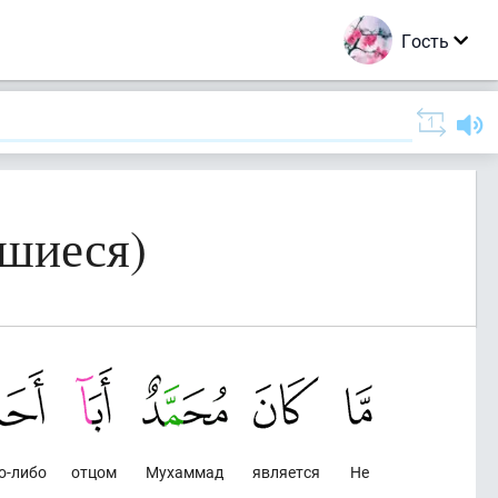
Гость
вшиеся)
о-либо
отцом
Мухаммад
является
Не