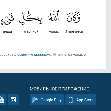
вещи
о всякой
Аллах
И является
пророков
[последним пророком]
. И является Аллах о
МОБИЛЬНОЕ ПРИЛОЖЕНИЕ
Google Play
App Store