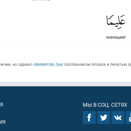
знающим!
ужчин, но однако
(является)
(он)
посланником Аллаха и печатью 
ОВ
МЫ В СОЦ. СЕТЯХ
ИЯ