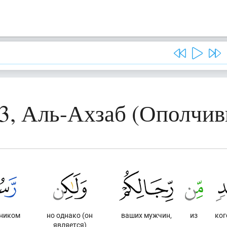
3, Аль-Ахзаб (Ополчи
ником
но однако (он
ваших мужчин,
из
ког
является)