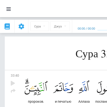
Сура
Джуз
00:00
/
00:00
Сура 3
33
:
40
пророков.
и печатью
Аллаха
послан