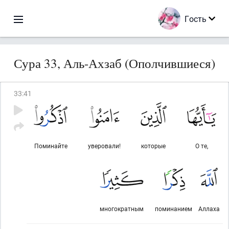
Гость
Сура 33, Аль-Ахзаб (Ополчившиеся)
33
:
41
Поминайте
уверовали!
которые
О те,
многократным
поминанием
Аллаха