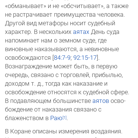
«обманывает» и не «обсчитывает», а также
не растрачивает преимущества человека.
Другой вид ме­та­фо­ры но­сит судебный
характер. В нескольких
аятах
День суда
напоминает нам о земном суде, где
виновные наказывают­ся, а не­виновные
освобождаются [
84:7-9
;
92:15-17
].
Вознаграждение может быть, в первую
очередь, связано с торговлей, при­бы­лью,
доходом т. д., тогда как наказание и
освобождение относятся к судебной сфере.
В подавляющем большинстве
аятов
ос­во­
бождение от наказания связано с
блаженством в
Раю
.
В Коране описаны измерения воздаяния.