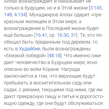
Аллах вознаграждает и наказывает не
только в будущем, но и в Этой жизни [
3:145
,
148
;
4:134
]. Мухаджиров Аллах одарит «пре­
крас­ным жилищем в Этом мире, а
вознаграждение в Последней жизни будет
ещё больше» [
16:41
; ср.
16:30
,
31
]. Те, кто по­
обе­щал быть преданным под деревом, то
есть в
Худайбие
, были вознаграждены
«близкой победой» [
48:18
]. Что именно ожи­
да­ет человечество в Будущем мире, ясно
описано во всём Коране. Награда
заключается в том, что верующие будут
пре­бы­вать в восхитительном саду или
садах, с реками, текущими под ними, где им
дают прекрасную пищу и питьё и дорого­сто­
ящую одежду, где они будут обслуживаться