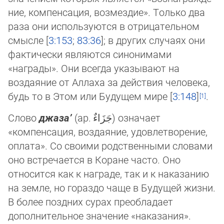
ние, ком­пен­сация, возмездие». Только два
раза они используются в отрицательном
смыс­ле [
3:153
;
83:36
]; в других случаях они
фак­ти­чески являются синонимами
«награды». Они всегда указывают на
воздая­ние от Ал­лаха за действия человека,
будь то в Этом или Будущем мире [
3:148
]
.
Слово
джаза’
(ар.
جَزَاءٌ
‎) означает
«компенсация, воздаяние, удовлетворение,
оплата». Со своими родственными словами
оно встре­чается в Коране часто. Оно
относится как к награде, так и к наказанию
на земле, но гораздо чаще в Будущей жизни.
В бо­лее поздних сурах преобладает
дополнительное значение «наказания».