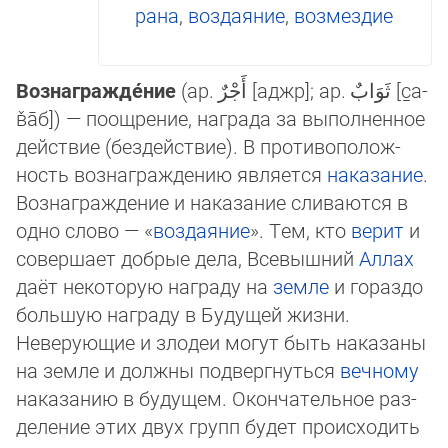
ра­на
,
воздаяние
,
воз­мездие
Вознагражде́ние
(ар.
أَجْرٌ
[аджр]‎; ар.
ثَوَابٌ
[с̱а­
в̌а̄б]‎) — поощрение, награда за вы­пол­нен­ное
дей­ст­вие (бездействие). В противо­по­лож­
ность воз­наг­раж­дению является
наказа­ние
.
Воз­наг­раждение и наказание сли­ва­ют­ся в
одно слово — «
воздаяние
». Тем, кто
верит
и
совершает доб­рые де­ла, Всевышний
Аллах
даёт некоторую награду на
земле
и го­раз­до
боль­шую награду в Будущей жизни.
Неверующие и злодеи мо­гут быть на­ка­за­ны
на зем­ле и должны подвергнуться
вечному
на­ка­за­нию в бу­ду­щем. Окончательное раз­
де­ле­ние этих двух групп бу­дет про­ис­хо­дить