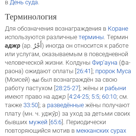
в
День суда
.
Терминология
Для обозначения вознаграждения в
Коране
используются различные
термины
. Тер­мин
аджр
(ар.
أَجْرٌ
‎) иногда он относится к ра­бо­те
или услугам, оказываемым в пов­сед­нев­ной
человеческой жизни. Колдуны
Фир‘ауна
(фа­
ра­она) ожидают оплаты [
26:41
];
про­рок
Муса
(Моисей)
был вознаграждён за свою
работу пастухом [
28:25-27
]; жё­ны и
ра­быни
имеют право на
аджр
[
4:24-25
;
5:5
;
60:10
; см.
также
33:50
]; а
разведён­ные
жё­ны получают
плату (мн. ч.
уджӯр
) за уход за детьми своих
бывших
мужей
[
65:6
]. Пе­рио­ди­чес­ки
повторяющийся мотив в
мек­кан­ских сурах