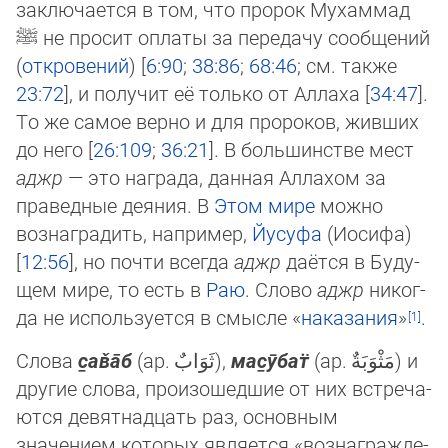
заключается в том, что про­рок Му­хам­мад
ﷺ
не просит оплаты за пере­да­чу со­общений
(
откровений
) [
6:90
;
38:86
;
68:46
; см. так­же
23:72
], и получит её толь­ко от Ал­лаха [
34:47
].
То же самое верно и для про­ро­ков, жив­ших
до него [
26:109
;
36:21
]. В боль­шинстве мест
аджр
— это награда, данная Ал­ла­хом за
праведные деяния. В
Этом мире
мож­но
вознаградить, например,
Йусуфа
(Иоси­фа)
[
12:56
], но почти всегда
аджр
даётся в Бу­ду­
щем мире, то есть в
Раю
. Слово
аджр
ни­ког­
да не используется в смысле «
на­ка­за­ния
»
.
Слова
с̱ав̌а̄б
(ар.
ثَوَابٌ
‎),
мас̱ӯбат̈
(ар.
مَثْوَبَةٌ
‎) и
другие слова, произошедшие от них встре­ча­
ют­ся девятнадцать раз, основным
значением которых является «вознаграж­де­