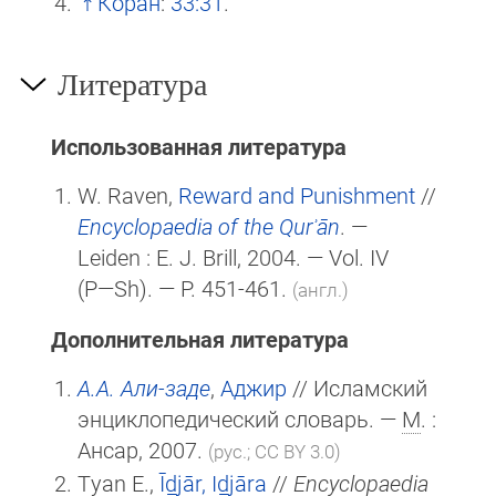
Коран
:
33:31
.
Литература
Использованная литература
W. Raven,
Reward and Punishment
//
Encyclopaedia of the Qurʾān
. —
Leiden :
E. J. Brill
, 2004. — Vol. IV
(P—Sh)
. — P. 451-461.
(англ.)
Дополнительная литература
А.А. Али-заде
,
Аджир
// Исламский
энциклопедический словарь. —
М
. :
Ансар, 2007.
(рус.; CC BY 3.0)
Tyan E.,
Īd̲j̲ār, Id̲j̲āra
//
Encyclopaedia