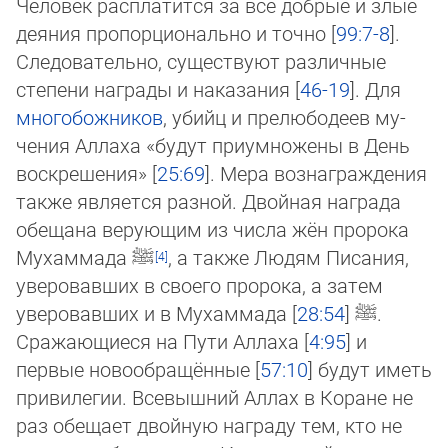
Человек расплатится за все добрые и злые
деяния пропорционально и точно [
99:7-8
].
Следовательно, существуют различные
степени награды и наказания [
46-19
]. Для
многобожников
, убийц и прелюбодеев му­
чения Аллаха «будут приумножены в День
воскрешения» [
25:69
]. Мера вознаграждения
также является разной. Двойная наг­ра­да
обещана верующим из числа жён пророка
Мухаммада
ﷺ
, а также Людям Писания,
уверовавших в своего про­ро­ка, а затем
уверовавших и в Мухаммада
].
28:54
[
ﷺ
Сражающиеся на Пути Аллаха [
4:95
] и
первые новообращённые [
57:10
] будут иметь
привилегии. Всевышний Аллах в Коране не
раз обещает двойную награду тем, кто не