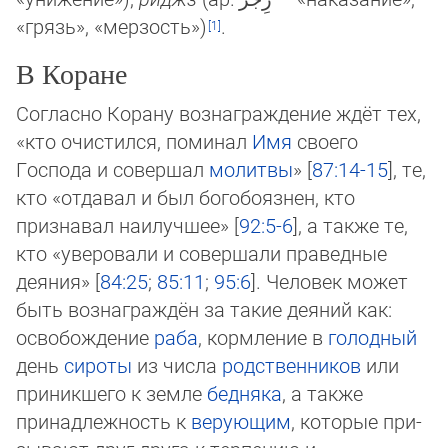
«грязь», «мер­зость»‎)
.
В Коране
Согласно Корану вознаграждение ждёт тех,
«кто очистился, поминал
Имя
своего
Господа и совершал
молитвы
» [
87:14-15
], те,
кто «отдавал и был богобоязнен, кто
признавал наилучшее» [
92:5-6
], а также те,
кто «уверовали и совершали праведные
деяния» [
84:25
;
85:11
;
95:6
]. Человек может
быть вознаграждён за такие деяний как:
освобождение
раба
, кормление в
го­лод­ный
день
сироты
из числа
родственников
или
приникшего к земле
бедняка
, а также
принадлежность к
верующим
, кото­рые при­