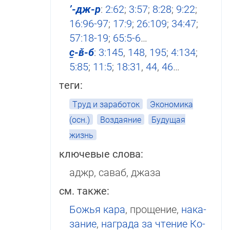
’-дж-р
:
2:62
;
3:57
;
8:28
;
9:22
;
16:96-97
;
17:9
;
26:109
;
34:47
;
57:18-19
;
65:5-6
…
с̱-в̌-б
:
3:145
,
148
,
195
;
4:134
;
5:85
;
11:5
;
18:31
,
44
,
46
…
теги:
Труд и заработок
Экономика
(осн.)
Воздаяние
Будущая
жизнь
ключевые слова:
аджр, саваб, джаза
см. также:
Божья кара
, прощение,
нака­
зание
,
награда за чтение Ко­