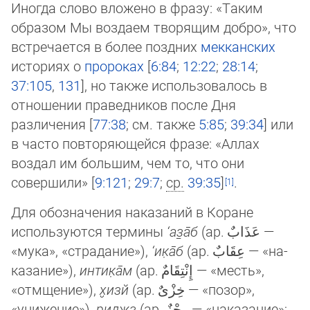
Иногда слово вложено в фразу: «Таким
образом Мы воздаем творящим добро», что
встречается в более поздних
мекканских
историях о
пророках
[
6:84
;
12:22
;
28:14
;
37:105
,
131
], но также использовалось в
отношении праведников после Дня
различения [
77:38
; см. также
5:85
;
39:34
] или
в часто пов­то­ряющейся фразе: «Аллах
воздал им большим, чем то, что они
совершили» [
9:121
;
29:7
;
ср.
39:35
]
.
Для обозначения наказаний в Коране
используются термины
‘аз̱а̄б
(ар.
عَذَابٌ
—
«мука», «страдание»‎),
‘ик̣а̄б
(ар.
عِقَابٌ
— «на­
ка­за­ние»‎),
интик̣а̄м
(ар.
إِنْتِقَامٌ
— «месть»,
«отмщение»‎),
х̮изй
(ар.
خِزْىٌ
— «позор»,
«унижение»‎),
риджз
(ар.
رِجْزٌ
— «наказание»;