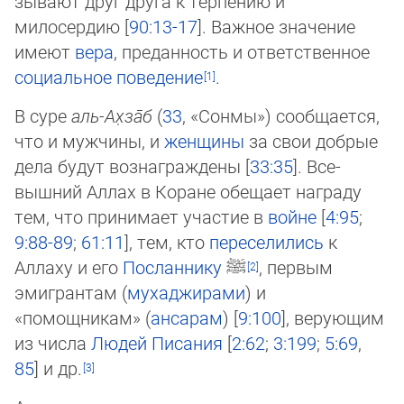
зывают друг друга к терпению и
милосердию [
90:13-17
]. Важное значение
имеют
вера
, преданность и ответст­вен­ное
со­циальное поведение
.
В суре
аль-Ах̣­за̄б
(
33
, «Сон­мы») сообщается,
что и мужчины, и
женщины
за свои добрые
дела будут вознаграждены [
33:35
]. Все­
вышний Аллах в Коране обещает награду
тем, что принимает участие в
войне
[
4:95
;
9:88-89
;
61:11
], тем, кто
переселились
к
Аллаху и его
Посланнику
ﷺ
, первым
эмигрантам (
мухаджирами
) и
«помощникам» (
ансарам
) [
9:100
], верующим
из числа
Лю­дей Писания
[
2:62
;
3:199
;
5:69
,
85
] и др.