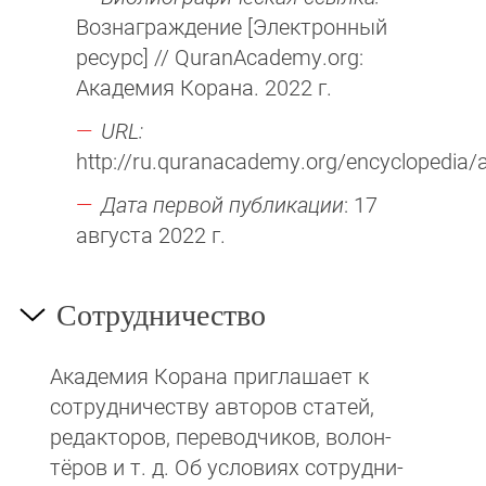
Вознаграждение [Электронный
ресурс] // QuranAcademy.org:
Академия Корана. 2022 г.
URL:
http://ru.quranacademy.org/encyclopedia/ar
Дата первой публикации
: 17
августа 2022 г.
Сотрудничество
Академия Корана при­гла­ша­ет к
сотруд­ни­чест­ву авторов статей,
редакто­ров, пере­вод­чи­ков, волон­
тёров и т. д. Об ус­ло­виях сотрудни­