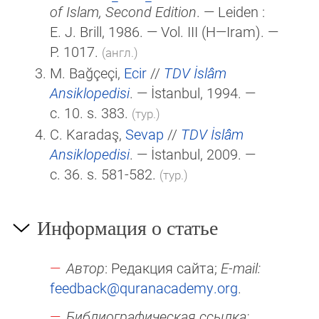
of Islam, Second Edition
. — Leiden :
E. J. Brill
, 1986. — Vol. III (H—Iram). —
P. 1017.
(англ.)
M. Bağçeçi,
Ecir
//
TDV İslâm
Ansiklopedisi
. — İstanbul, 1994. —
c. 10. s. 383.
(тур.)
C. Karadaş,
Sevap
//
TDV İslâm
Ansiklopedisi
. — İstanbul, 2009. —
c. 36. s. 581-582.
(тур.)
Информация о статье
Автор
: Редакция сайта;
E-mail:
feedback@quranacademy.org
.
Библиографическая ссылка: