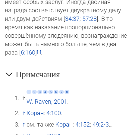
имеет особых зас­луг. Ино­гда двойная
награда соответствует двукратному делу
или двум действиям [
34:37
;
57:28
]. В то
время как нака­за­ние про­пор­цио­наль­но
совершённому злодеянию, вознаграждение
может быть намного больше, чем в два
раза [
6:160
]
.
Примечания
1
2
3
4
5
6
7
8
W. Raven, 2001
.
Коран
:
4:100
.
см. также
Коран
:
4:152
;
49:2-3
…