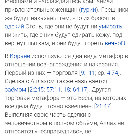
юношами и наслаждайтесь компанией
привлекательных женщин (
гурий
). Греш­ни­ки
же будут наказаны тем, что их бросят в
адский
Огонь, где они не будут ни
умирать
,
ни жить, где с них будут сди­рать ко­жу, под­
верг­нут пыткам, и они будут гореть
вечно
.
В
Коране
используются два вида метафор в
отношении вознаграждения и наказания.
Первый из них — торговля [
9:111
; ср.
4:74
].
Сделка с Аллахом также называется
заёмом
[
2:245
;
57:11
,
18
;
64:17
]. Другая
торговая метафора — это Весы, на которых
все дела будут точно взвешены [
21:47
].
Выполняя свою часть сделки с
человечеством в полном объёме, Аллах не
относится «не­справедливо», не