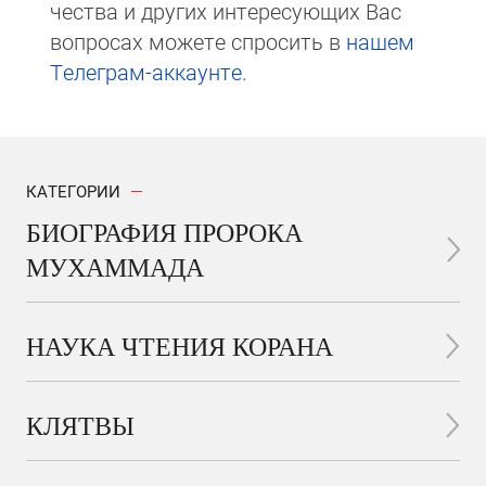
чест­ва и других интере­сую­щих Вас
вопросах мо­же­те спросить в
на­шем
Те­ле­грам-ак­каунте
.
КАТЕГОРИИ
БИОГРАФИЯ ПРОРОКА
МУХАММАДА
НАУКА ЧТЕНИЯ КОРАНА
КЛЯТВЫ