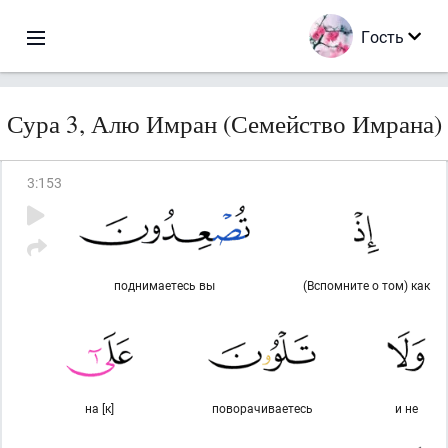
Гость
Сура 3, Алю Имран (Семейство Имрана)
3
:
153
поднимаетесь вы
(Вспомните о том) как
на [к]
поворачиваетесь
и не