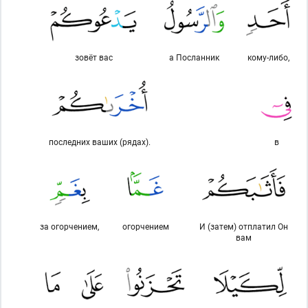
зовёт вас
а Посланник
кому-либо,
последних ваших (рядах).
в
за огорчением,
огорчением
И (затем) отплатил Он
вам