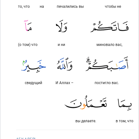
то, что
на
печалились вы
чтобы не
(о том) что
и ни
миновало вас,
сведущий
И Аллах –
постигло вас.
вы делаете.
в том, что