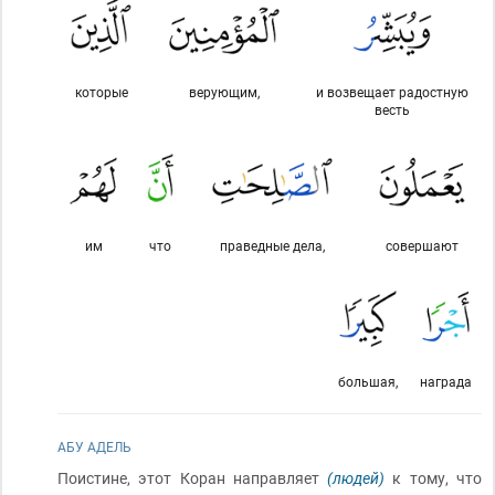
которые
верующим,
и возвещает радостную
весть
им
что
праведные дела,
совершают
большая,
награда
АБУ АДЕЛЬ
Поистине, этот Коран направляет
(людей)
к тому, что