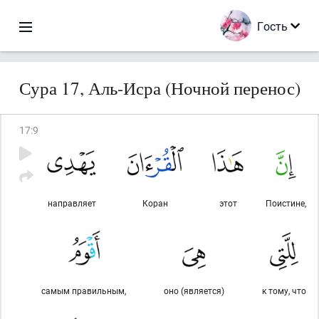
Гость
Сура 17, Аль-Исра (Ночной перенос)
17
:
9
направляет
Коран
этот
Поистине,
самым правильным,
оно (является)
к тому, что