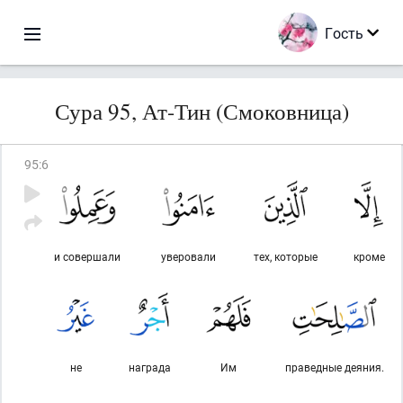
Гость
Сура 95, Ат-Тин (Смоковница)
95
:
6
и совершали
уверовали
тех, которые
кроме
не
награда
Им
праведные деяния.