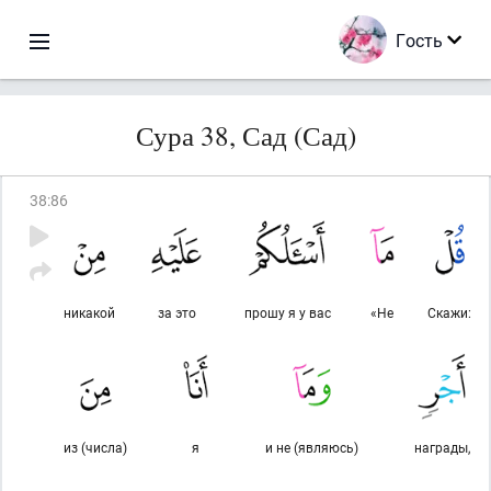
Гость
Сура 38, Сад (Сад)
38
:
86
никакой
за это
прошу я у вас
«Не
Скажи:
из (числа)
я
и не (являюсь)
награды,