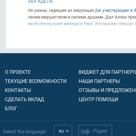
АБУ АДЕЛЬ
Не равны сидящие из верующих
[не участвующие в б
своим имуществом и своими душами. Дал Аллах пр
им более высшие жилища в Раю]
. И каждому обещал
О ПРОЕКТЕ
ВИДЖЕТ ДЛЯ ПАРТНЕР
ТЕКУЩИЕ ВОЗМОЖНОСТИ
НАШИ ПАРТНЕРЫ
КОНТАКТЫ
ОТЗЫВЫ И ПРЕДЛОЖЕН
СДЕЛАТЬ ВКЛАД
ЦЕНТР ПОМОЩИ
БЛОГ
Select the language:
RU
Радио