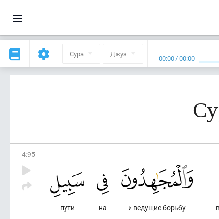
Сура
Джуз
00:00
/
00:00
Су
4
:
95
пути
на
и ведущие борьбу