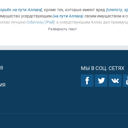
орьбе на пути Аллаха]
, кроме тех, которые имеют вред
[слепоту, х
еимущество усердствующим
(на пути Аллаха)
своим имуществом и с
 Аллах лучшую
(обитель)
[Рай]
, а усердствующим Аллах дал преимущ
Развернуть текст
ОВ
МЫ В СОЦ. СЕТЯХ
ИЯ