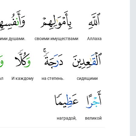
оими душами.
своими имуществами
Аллаха
ал
И каждому
на степень.
сидящими
наградой,
великой