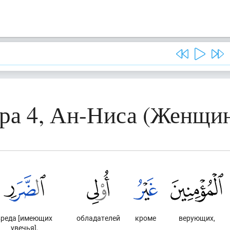
ра 4, Ан-Ниса (Женщи
вреда [имеющих
обладателей
кроме
верующих,
увечья],