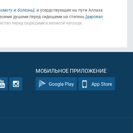
ромоту и болезнь]
, и усердствующие на пути Аллаха
воими душами перед сидящими на степень
[даровал
ество перед сидящими в великой награде,
МОБИЛЬНОЕ ПРИЛОЖЕНИЕ
Google Play
App Store