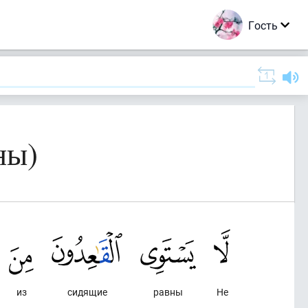
Гость
ны)
из
сидящие
равны
Не