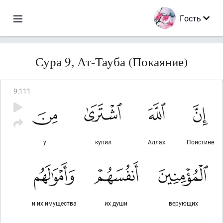
Гость
Сура 9, Ат-Тауба (Покаяние)
9
:
111
у
купил
Аллах
Поистине
и их имущества
их души
верующих