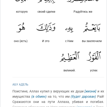
которую
своей сделке
Радуйтесь же
оно (есть)
И это
с Ним
вы заключили
великий.
успех
АБУ АДЕЛЬ
Поистине, Аллах купил у верующих их души
[жизни]
и их
имущества
(в обмен)
на то, что им
(будет дарован)
Рай!
Сражаются они на пути Аллаха, убивая и погибая.
Согласно обещанию от Него истинному
(данному)
в Торе,