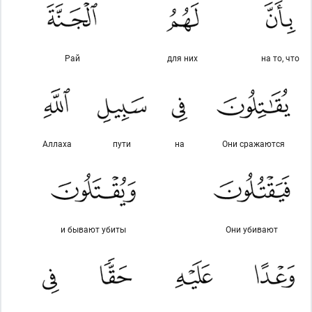
Рай
для них
на то, что
Аллаха
пути
на
Они сражаются
и бывают убиты
Они убивают