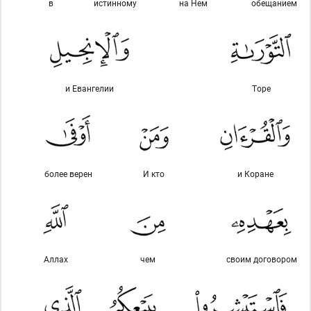
в
истинному
на Нем
обещанием
и Евангелии
Торе
более верен
И кто
и Коране
Аллах
чем
своим договором