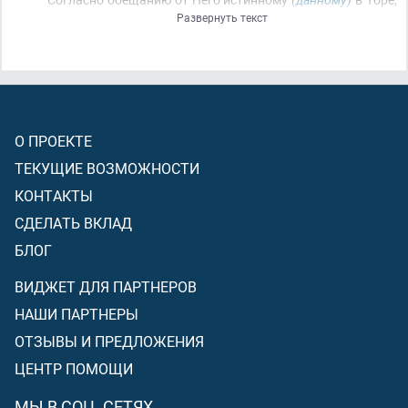
Развернуть текст
Евангелии и Коране. И кто
(же)
более верен в
(исполнении)
своего договора, нежели Аллах? Радуйтесь
же
(о верующие)
своей сделке, которую вы заключили с
Ним! И это
[такая сделка]
– великий успех!
О ПРОЕКТЕ
ТЕКУЩИЕ ВОЗМОЖНОСТИ
КОНТАКТЫ
СДЕЛАТЬ ВКЛАД
БЛОГ
ВИДЖЕТ ДЛЯ ПАРТНЕРОВ
НАШИ ПАРТНЕРЫ
ОТЗЫВЫ И ПРЕДЛОЖЕНИЯ
ЦЕНТР ПОМОЩИ
МЫ В СОЦ. СЕТЯХ