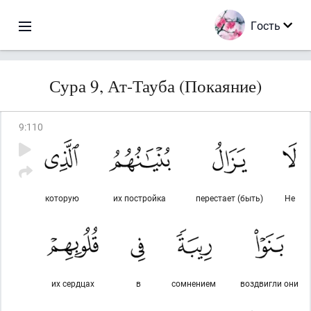
Гость
Сура 9, Ат-Тауба (Покаяние)
9
:
110
которую
их постройка
перестает (быть)
Не
их сердцах
в
сомнением
воздвигли они