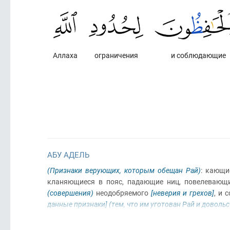
Аллаха
ограничения
и соблюдающие
АБУ АДЕЛЬ
(Признаки верующих, которым обещан Рай)
: кающ
кланяющиеся в пояс, падающие ниц, повелеваю
(совершения)
неодобряемого
[неверия и грехов]
, и
данные признаки]
(тем, что им уготован Рай и доволь
1