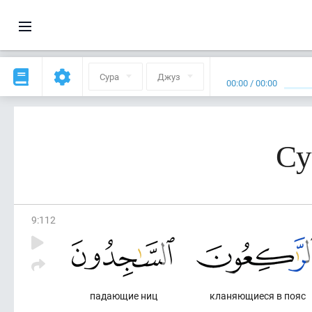
Сура
Джуз
00:00
/
00:00
Су
9
:
112
падающие ниц
кланяющиеся в пояс