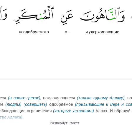
неодобряемого
от
и удерживающие
иеся
(в своих грехах)
, поклоняющиеся
(только одному Аллаху)
, в
щие
(людям)
(совершать)
одобряемое
[призывающие к Вере и со
 соблюдающие ограничения
(которые установил)
Аллах. И обрадуй
ство Аллаха)
!
Развернуть текст