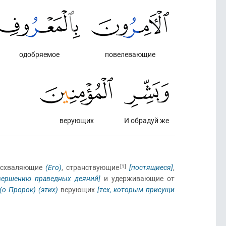
одобряемое
повелевающие
верующих
И обрадуй же
осхваляющие
(Его)
, странствующие
[1]
[постящиеся]
,
вершению праведных деяний]
и удерживающие от
(о Пророк)
(этих)
верующих
[тех, которым присущи