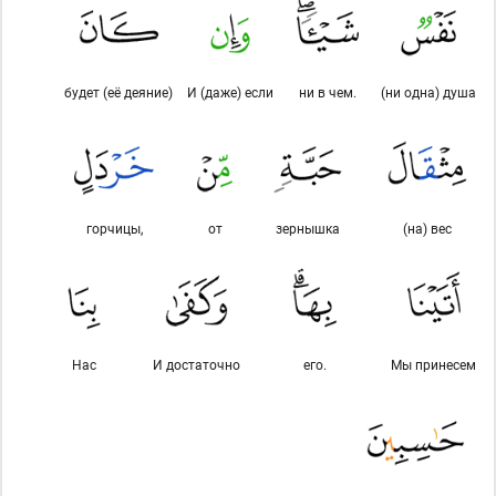
будет (её деяние)
И (даже) если
ни в чем.
(ни одна) душа
горчицы,
от
зернышка
(на) вес
Нас
И достаточно
его.
Мы принесем