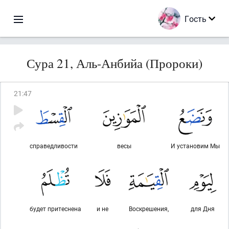
Гость
Сура 21, Аль-Анбийа (Пророки)
21
:
47
справедливости
весы
И установим Мы
будет притеснена
и не
Воскрешения,
для Дня