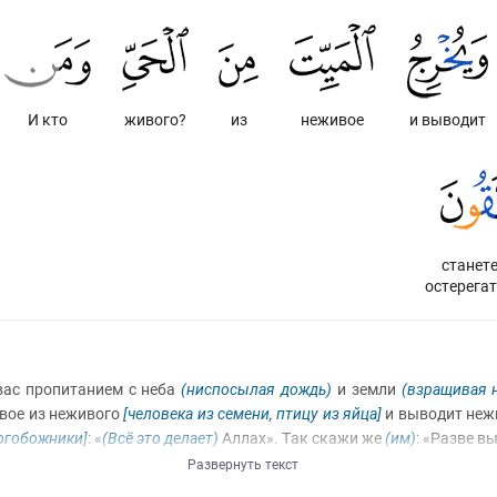
И кто
живого?
из
неживое
и выводит
станет
остерега
 вас пропитанием с неба
(ниспосылая дождь)
и земли
(взращивая н
ивое из неживого
[человека из семени, птицу из яйца]
и выводит неж
огобожники]
: «
(Всё это делает)
Аллах». Так скажи же
(им)
: «Разве в
Развернуть текст