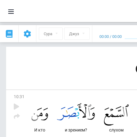
Сура
Джуз
00:00
/
00:00
10
:
31
И кто
и зрением?
слухом