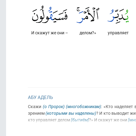
И скажут же они –
делом?»
управляет
АБУ АДЕЛЬ
Скажи
(о Пророк)
(многобожникам)
: «Кто наделяет
зрением
(которыми вы наделены)
? И кто выводит ж
кто управляет делом
[бытиём]
?» И скажут же они
[мн