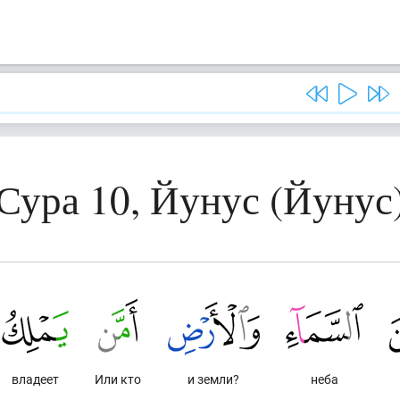
Сура 10, Йунус (Йунус
владеет
Или кто
и земли?
неба