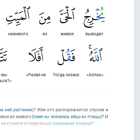
неживого
из
живое
выводит
е вы
«Разве не
Тогда скажи:
«Аллах».
ться?»
а ней растения)
? Или кто распоряжается слухом и
ивое из живого
[семя из человека, яйцо из птицы]
? И
ы не станете остерегаться
(наказания Аллаха)
?