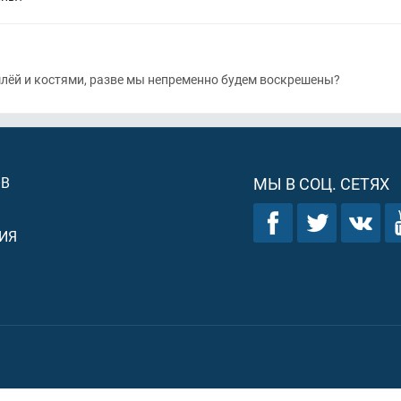
млёй и костями, разве мы непременно будем воскрешены?
ОВ
МЫ В СОЦ. СЕТЯХ
ИЯ