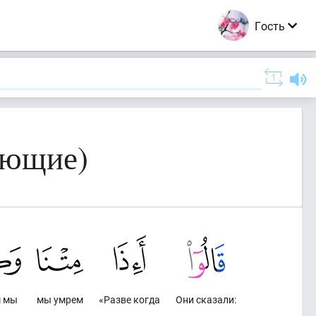
Гость
ующие)
м мы
мы умрем
«Разве когда
Они сказали: