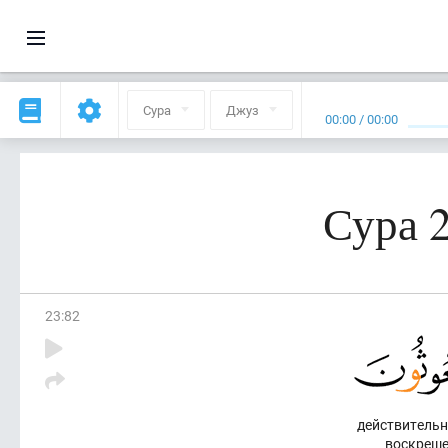
Сура
Джуз
00:00
/
00:00
Сура 
23
:
82
действительн
воскреш