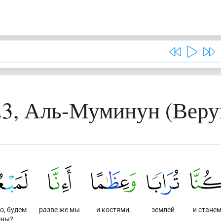
23, Аль-Муминун (Вер
о, будем
разве же мы
и костями,
землей
и стане
ены?