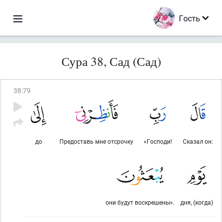
Гость
Сура 38, Сад (Сад)
38
:
79
до
Предоставь мне отсрочку
«Господи!
Сказал он:
они будут воскрешены».
дня, (когда)