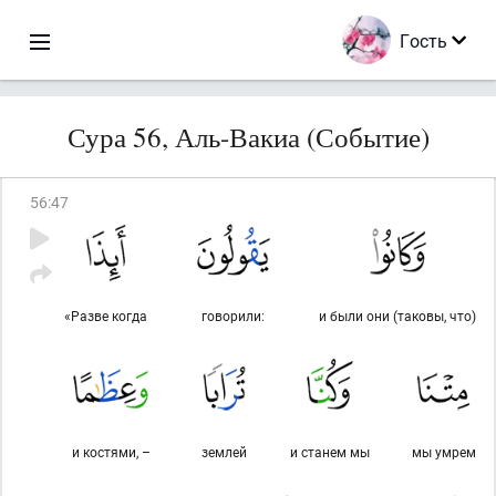
Гость
Сура 56, Аль-Вакиа (Событие)
56
:
47
«Разве когда
говорили:
и были они (таковы, что)
и костями, –
землей
и станем мы
мы умрем