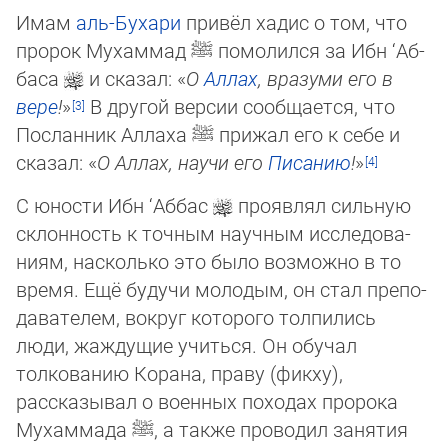
Имам
аль-Бухари
привёл хадис о том, что
пророк Мухаммад
ﷺ
помолился за Ибн ‘Аб­
ба­са
и сказал: «
О
Аллах
, вразуми его в
вере
!
»
В другой версии сообщается, что
Пос­лан­ник Аллаха
ﷺ
прижал его к себе и
сказал: «
О Аллах, научи его
Писанию
!
»
С юности Ибн ‘Аббас
проявлял сильную
склонность к точным научным иссле­до­ва­
ни­ям, насколько это было возможно в то
время. Ещё будучи молодым, он стал пре­по­
да­вателем, вокруг которого толпились
люди, жаждущие учиться. Он обучал
толкова­нию Ко­рана, праву (фикху),
рассказывал о военных походах пророка
Мухаммада
ﷺ
, а так­же проводил занятия