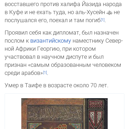
восставшего против халифа Йазида народа
в Ку­фе и не ехать туда, но аль-Хусейн
не
послушался его, поехал и там погиб
.
Проявил себя как дипломат, был назначен
послом к
византийскому
наместнику Се­вер­
ной Африки Георгию, при котором
участвовал в научном диспуте и был
признан «са­мым образованным человеком
среди арабов»
.
Умер в Таифе в возрасте около 70 лет.