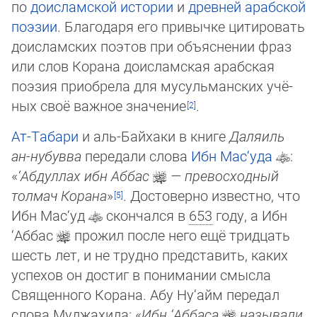
по
доисламской истории
и
древней арабской
поэзии
. Бла­го­даря его привычке цитировать
доисламских поэтов при объяснении фраз
или слов Ко­рана доисламская арабская
поэзия приобрела для мусульманских учё­
ных своё важ­ное зна­че­ние
.
Ат-Табари
и аль-Байхаки в книге
Даляиль
ан-нубувва
передали слова
Ибн Мас‘уда
:
«
‘Абдуллах ибн Аббас
— превосходный
толмач Корана
»
. Достоверно известно, что
Ибн Мас‘уд
скончался в
653
году, а Ибн
‘Аббас
прожил после него ещё тридцать
шесть лет, и не трудно представить, каких
успехов он достиг в понимании смыс­ла
Священного Корана. Абу Ну‘айм передал
слова Муджахида: «
Ибн ‘Аббаса
называли