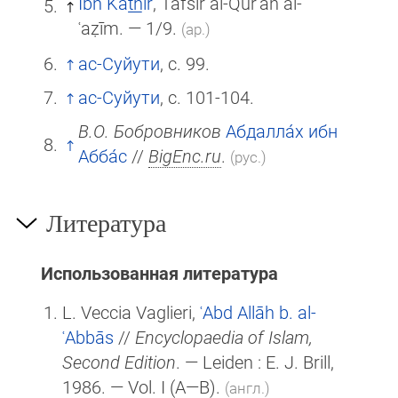
Ibn Kat̲h̲īr
, Tafsīr al-Qurʾān al-
ʿaẓīm. — 1/9.
(ар.)
ас-Суйути
, с. 99.
ас-Суйути
, с. 101-104.
В.О. Бобровников
Абдалла́х ибн
Абба́с
//
BigEnc.ru
.
(рус.)
Литература
Использованная литература
L. Veccia Vaglieri,
ʿAbd Allāh b. al-
ʿAbbās
//
Encyclopaedia of Islam,
Second Edition
. — Leiden :
E. J. Brill
,
1986. — Vol. I (A—B).
(англ.)