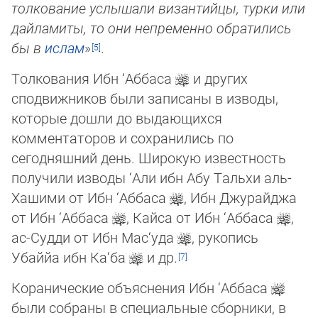
тол­кование услышали византийцы, турки или
дайламиты, то они непременно об­ра­ти­лись
бы в
ис­лам
»
.
Толкования Ибн ‘Аббаса
и других
сподвижников были записаны в изводы,
которые дошли до выдающихся
комментаторов и сохранились по
сегодняшний день. Широкую известность
получили изводы ‘Али ибн Абу Тальхи аль-
Хашими от Ибн ‘Аббаса
, Ибн Джурайджа
от Ибн ‘Аббаса
, Кайса от Ибн ‘Аббаса
,
ас-Судди от Ибн Мас‘уда
, ру­ко­пись
Убаййа ибн Ка‘ба
и др.
Коранические объяснения Ибн ‘Аббаса
были собраны в специальные сборники, в