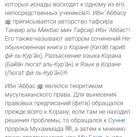
ко­то­рых иснады восходят к одному из его
непосредственных учеников
. Ибн ‘Аббасу
при­пи­сывается авторство тафсира
Танвир аль-Микбас мин Тафсир Ибн ‘Аббас
.
Его так­же на­зы­ва­ют ав­то­ром со­чи­не­ний
Не­
обыкно­вен­ная кни­га о Ко­ра­не
(
Кита̄б гариб
фӣ-ль-К̣ур’а̄н
),
Разъяснение языка Корана
(
Байа̄н люгат̈ аль-К̣ур’а̄н
) и
Язык в Коране
(
Люгат̈ фӣ-ль-К̣ур’а̄н
)
.
Ибн ‘Аббас
являлся теоретиком
мусульманского права. Для вынесения
правовых пред­пи­са­ний (фетв) обращался
прежде всего к Корану; если там не находил
решения проб­ле­мы, то обращался к
Сунне
пророка Мухаммада
ﷺ
, а затем к мнению