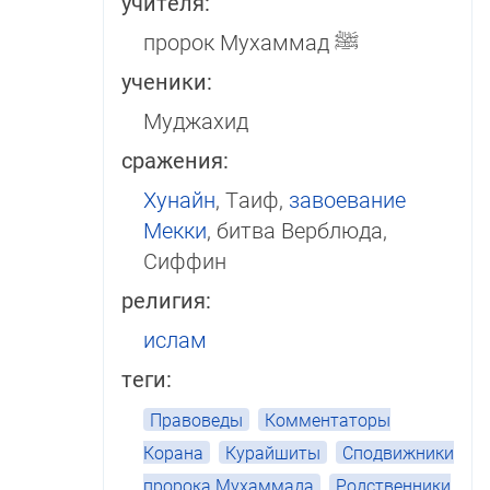
учителя:
пророк Мухаммад
ﷺ
ученики:
Муджахид
сражения:
Хунайн
, Таиф,
завоевание
Мек­ки
, битва Вер­блю­да,
Сиффин
религия:
ислам
теги:
Правоведы
Комментаторы
Корана
Курайшиты
Сподвижники
пророка Мухаммада
Родственники