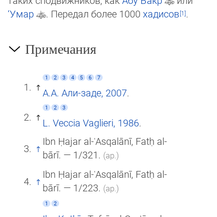
таких спод­виж­ни­ков, как
Абу Бакр
или
‘Умар
. Передал более 1000
хадисов
.
Примечания
1
2
3
4
5
6
7
А.А. Али-заде, 2007
.
1
2
3
L. Veccia Vaglieri, 1986
.
Ibn Ḥajar al-ʿAsqalānī, Fatḥ al-
bārī. — 1/321.
(ар.)
Ibn Ḥajar al-ʿAsqalānī, Fatḥ al-
bārī. — 1/223.
(ар.)
1
2