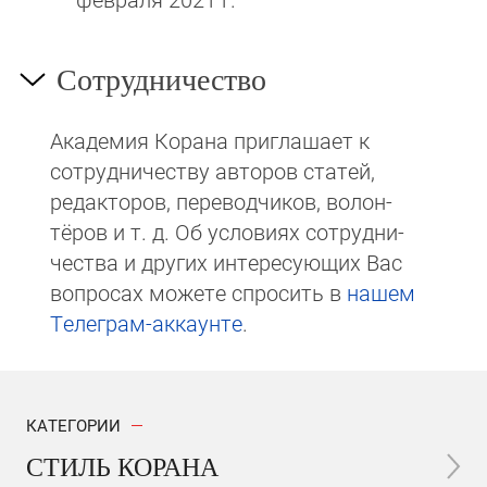
Сотрудничество
Академия Корана при­гла­ша­ет к
сотруд­ни­чест­ву авторов статей,
редакто­ров, пере­вод­чи­ков, волон­
тёров и т. д. Об ус­ло­виях сотрудни­
чест­ва и других интере­сую­щих Вас
вопросах мо­же­те спросить в
на­шем
Те­ле­грам-ак­каунте
.
КАТЕГОРИИ
СТИЛЬ КОРАНА