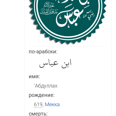
по-арабски:
ابن عباس
имя:
‘Абдуллах
рождение:
619
,
Мекка
смерть: