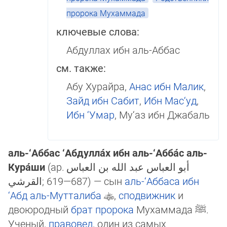
пророка Мухаммада
ключевые слова:
Абдуллах ибн аль-Аббас
см. также:
Абу Хурайра,
Анас ибн Малик
,
Зайд ибн Сабит
,
Ибн Мас‘уд
,
Ибн ‘Умар
, Му‘аз ибн Джабаль
аль-‘Аббас ‘Абдулла́х ибн аль-‘Абба́с аль-
Кура́ши
(ар.
أبو العباس عبد الله بن العباس
القرشي
‎; 619—687) — сын
аль-‘Аб­ба­са ибн
‘Абд аль-Мутталиба
,
сподвижник
и
двоюродный
брат
пророка
Му­хам­ма­да
ﷺ
.
Ученый,
правовед
, один из самых