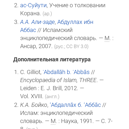
ас-Суйути
, Учение о толковании
Корана.
(ар.)
А.А. Али-заде
,
Абдуллах ибн
Аббас
// Исламский
энциклопедический словарь. —
М
. :
Ансар, 2007.
(рус.; CC BY 3.0)
Дополнительная литература
C. Gilliot,
ʿAbdallāh b. ʿAbbās
//
Encyclopaedia of Islam, THREE
. —
Leiden :
E. J. Brill
, 2012. —
Vol. XVIII.
(англ.)
К.А. Бойко
,
‘Абдалла̄х б. ‘Абба̄с
//
Ислам: энциклопедический
словарь. —
М
. : Наука, 1991. — С. 7-
8.