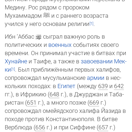
Медину. Рос рядом с пророком
Мухаммадом
ﷺ
и с раннего возраста
учился у него основам религии
.
Ибн ‘Аббас
сыграл важную роль в
политических и
военных
событиях своего
вре­ме­ни. Он принимал участие в битвах при
Хунайне
и Таифе, а также в
завоевании Мек­
ки
. Был приближённым первых халифов,
сопровождал мусульманские
армии
в нес­
коль­ких походах: в
Египет
(между
639
и
642
гг.), в Ифрикию (
648
г.), в Джурджан и Та­ба­
рис­тан (
651
г.), а много позже (
669
г.)
сопровождал омейядского халифа Йазида в
похо­де про­тив Константинополя. В битве
Верблюда (
656
г.) и при Сиффине (
657
г.)