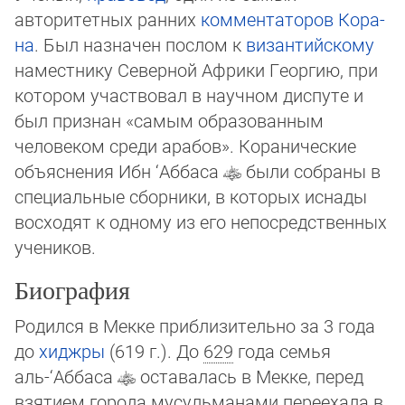
авторитетных ранних
комментаторов
Ко­ра­
на
. Был наз­на­чен послом к
византийскому
наместнику Северной Африки Ге­ор­гию, при
кото­ром учас­твовал в научном диспуте и
был признан «самым образован­ным
челове­ком сре­ди ара­бов». Коранические
объяснения Ибн ‘Аббаса
были собра­ны в
специаль­ные сбор­ники, в которых иснады
восходят к одному из его непосред­ст­вен­ных
уче­ни­ков.
Биография
Родился в Мекке приблизительно за 3 года
до
хиджры
(619 г.). До
629
года семья
аль-‘Аббаса
оставалась в Мекке, перед
взятием города мусульманами переехала в