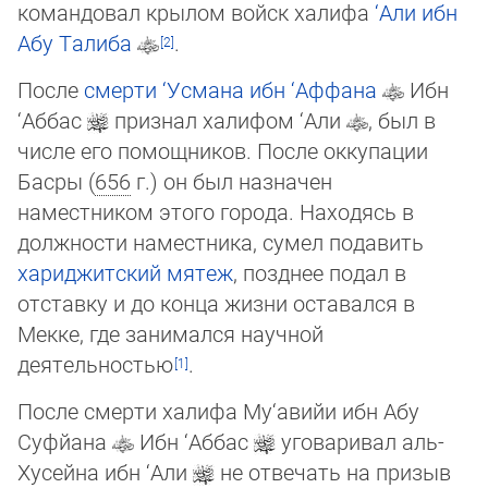
коман­до­вал крылом войск халифа
‘Али ибн
Абу Талиба
.
После
смерти
‘Усмана ибн ‘Аффана
Ибн
‘Аббас
признал халифом ‘Али
, был в
числе его помощников. После оккупации
Басры (
656
г.) он был назначен
наместником этого города. Находясь в
должности наместника, сумел подавить
хариджитский
мя­теж
, позднее подал в
отставку и до конца жизни оставался в
Мекке, где занимался на­уч­ной
деятельностью
.
После смерти халифа Му‘авийи ибн Абу
Суфйана
Ибн ‘Аббас
уговаривал аль-
Ху­сей­на ибн ‘Али
не отвечать на призыв