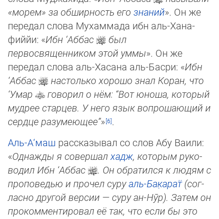
«мо­рем» за обширность его
знаний
». Он же
передал слова Мухаммада ибн аль-Хана­
фий­йи: «
Ибн ‘Аббас
был
первосвященником этой уммы
». Он же
передал слова аль-Хасана аль-Басри: «
Ибн
‘Аббас
настолько хорошо знал Коран, что
‘Умар
говорил о нём: “Вот юноша, который
мудрее старцев. У него язык вопрошающий и
сердце разу­мею­щее”
»
.
Аль-А‘маш
рассказывал со слов Абу Ваили:
«
Однажды я совершал
хадж
, которым ру­ко­
во­дил Ибн ‘Аббас
. Он обратился к людям с
проповедью и прочел суру
аль-Ба­к̣а­рат̈
(сог­
лас­но другой версии — суру ан-Нӯр). Затем он
прокомментировал её так, что если бы это