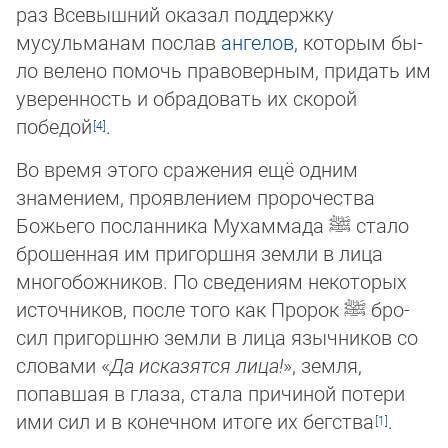
раз Всевышний оказал поддержку
мусульманам послав
ангелов
, которым бы­
ло ве­лено помочь правоверным, придать им
уверенность и обрадовать их скорой
победой
.
Во время этого сражения ещё одним
знамением, проявлением пророчества
Божьего посланника Мухаммада
ﷺ
стало
бро­шен­ная им пригоршня земли в лица
многобожников. По сведениям некоторых
источников, после того как Пророк
ﷺ
бро­
сил пригоршню земли в лица язычников со
словами «
Да исказятся лица!
», земля,
попавшая в глаза, стала причиной по­те­ри
ими сил и в конечном итоге их бегства
.