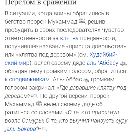
Перелом в сражении
В ситуации, когда воины обратились в
бегство пророк Мухаммад
ﷺ
, решив
пробудить в своих последователях чувство
от­вет­ственности за
клятву
преданности,
получившее название «присяга довольства»
или «клятва под деревом» (см.
Ху­дай­бий­
ский мир
), велел своему дяде
аль-‘Аббасу
,
обладавшему гром­ким голосом, обратиться
к
сподвижникам
. Аль-‘Аб­бас
гром­ким
голосом закричал: «
Где дававшие клятву под
деревом?
»
. По другой версии, пророк
Мухаммад
ﷺ
ве­лел сво­ему дя­де об­
ратиться со словами: «
О те, кто присягнул
возле Самуры! О те, кто выучил наизусть суру
„
аль-Бакара
“!
»
.