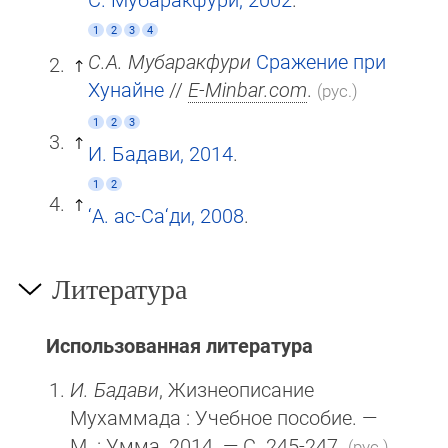
1
2
3
4
С.А. Мубаракфури
Сражение при
Хунайне
//
E-Minbar.com
.
(рус.)
1
2
3
И. Бадави, 2014
.
1
2
‘А. ас-Са‘ди, 2008
.
Литература
Использованная литература
И. Бадави
, Жизнеописание
Мухаммада : Учебное пособие. —
М
. : Умма, 2014. — С. 245-247.
(рус.)