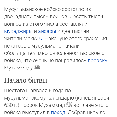
Мусульманское войско состояло из
двенадцати тысяч воинов. Десять тысяч
воинов из этого числа составляли
мухаджиры
и
ансары
и две тысячи —
жители Мекки
. На­ка­ну­не этого сражения
некоторые мусульмане начали
обольщаться многочис­лен­нос­тью своего
войска, что очень не понравилось
пророку
Мухаммаду
ﷺ
.
Начало битвы
Шестого шавваля 8 года по
мусульманскому календарю (конец января
630 г.) пророк Му­хаммад
ﷺ
во главе этого
войска выступил в
поход
. Добравшись до