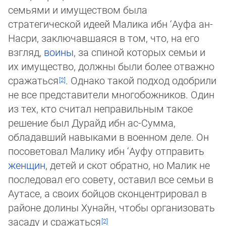
семьями и иму­щес­твом была
стратегической идеей Малика ибн ‘Ауфа ан-
Насри, заключав­шая­ся в том, что, на его
взгляд,
воины
, за спиной которых семьи и
их имущество, должны были бо­лее отважно
сражаться
. Однако такой подход одобрили
не все пред­стави­тели мно­го­бож­ников. Один
из тех, кто считал неправильным такое
решение был Дурайд ибн ас-Сумма,
обладавший навыками в военном деле. Он
посоветовал Малику ибн ‘Ауфу от­пра­вить
женщин
, детей и скот обратно, но Малик не
последовал его совету, оставил все семьи в
Аутасе, а своих бойцов сконцен­трировал в
районе долины Хунайн, чтобы ор­га­ни­зовать
засаду и сражаться