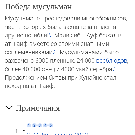
Победа мусульман
Мусульмане преследовали многобожников,
часть которых была захвачена в плен а
другие погибли
. Малик ибн ‘Ауф бежал в
ат-Таиф вместе со своими знатными
соплеменниками
. Мусульманами было
захвачено 6000 пленных, 24 000
верблюдов
,
бо­лее 40 000 овец и 4000 укий серебра
.
Продолжением битвы при Хунайне стал
поход на ат-Таиф.
Примечания
1
2
3
4
5
С. Мубаракфури, 2002
.