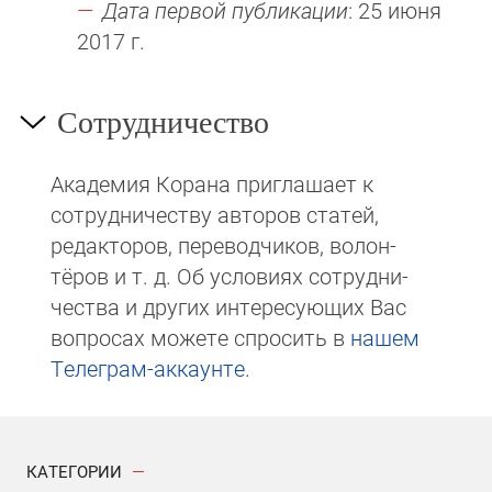
Дата первой публикации
: 25 июня
2017 г.
Сотрудничество
Академия Корана при­гла­ша­ет к
сотруд­ни­чест­ву авторов статей,
редакто­ров, пере­вод­чи­ков, волон­
тёров и т. д. Об ус­ло­виях сотрудни­
чест­ва и других интере­сую­щих Вас
вопросах мо­же­те спросить в
на­шем
Те­ле­грам-ак­каунте
.
КАТЕГОРИИ