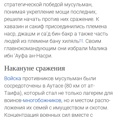
стратегической победой мусульман,
понимая укрепле­ние мо­щи последних,
решили начать против них сражение. К
хавазин и сакиф присое­ди­ни­лись пле­мена
наср, джашм и са‘д бин бакр а также часть
людей из племени ба­ну хи­ляль
. Своим
главнокомандующим они избрали Малика
ибн ‘Ауфа ан-Насри.
Накануне сражения
Войска
противников мусульман были
сосредоточены в Аутасе (80 км от ат-
Таифа), ко­то­рый стал не только лагерем для
воинов-
многобожников
, но и местом рас­по­
ло­же­ния их семей с имуществом и скотом.
Концентрация военных сил вместе с