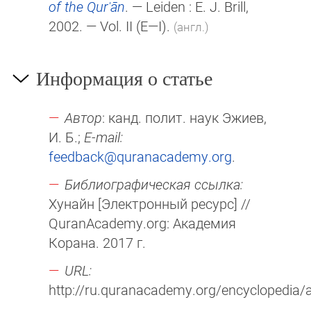
of the Qurʾān
. — Leiden :
E. J. Brill
,
2002. — Vol. II
(E—I)
.
(англ.)
Информация о статье
Автор
: канд. полит. наук Эжиев,
И. Б.;
E-mail:
feedback@quranacademy.org
.
Библиографическая ссылка:
Хунайн [Электронный ресурс] //
QuranAcademy.org: Академия
Корана. 2017 г.
URL:
http://ru.quranacademy.org/encyclopedia/