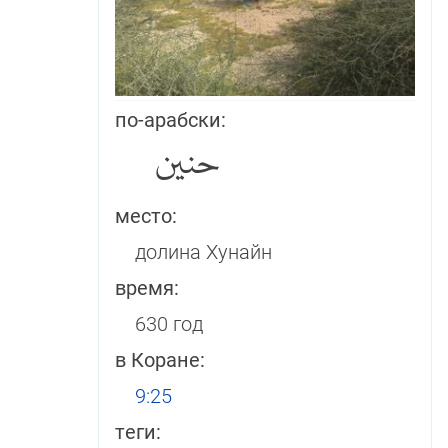
по-арабски:
حنين
место:
долина Хунайн
время:
630 год
в Коране:
9:25
теги: