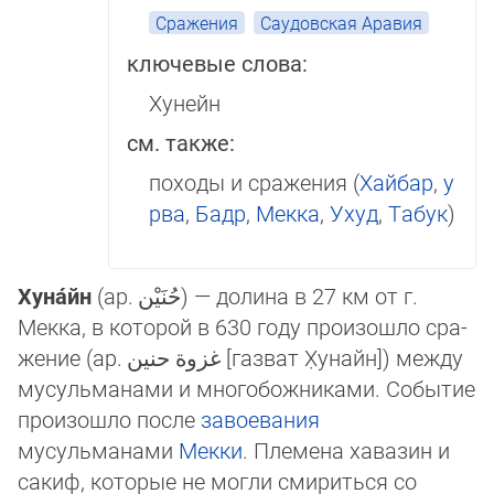
Сражения
Саудовская Аравия
ключевые слова:
Хунейн
см. также:
походы и сражения (
Хайбар
,
у
рва
,
Бадр
,
Мекка
,
Ухуд
,
Табук
)
Хуна́йн
(ар.
حُنَيْن
‎) — долина в 27 км от г.
Мекка, в которой в 630 году произошло сра­
же­ние (ар.
غزوة حنين
[газват Х̣унайн]‎) между
мусульма­нами и многобожниками. Со­бы­тие
про­изошло после
завоевания
мусульманами
Мекки
. Племена хавазин и
сакиф, ко­то­рые не могли смириться со