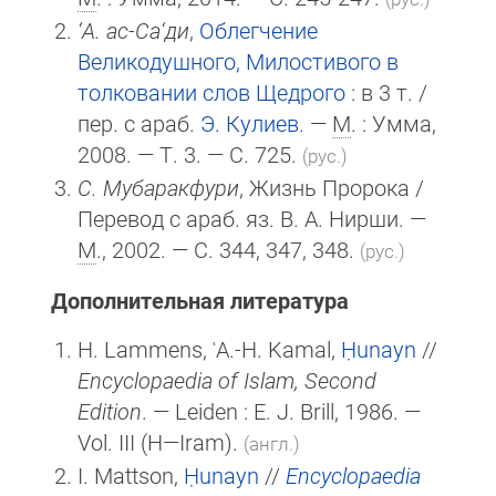
‘А. ас-Са‘ди
,
Облегчение
Великодушного, Милостивого в
толковании слов Щедрого
: в 3 т. /
пер. с араб.
Э. Кулиев
. —
М
. : Умма,
2008. — Т. 3. — С. 725.
(рус.)
С. Мубаракфури
, Жизнь Пророка /
Перевод с араб. яз. В. А. Нирши. —
М
., 2002. — С. 344, 347, 348.
(рус.)
Дополнительная литература
H. Lammens, ʿA.-H. Kamal,
Ḥunayn
//
Encyclopaedia of Islam, Second
Edition
. — Leiden :
E. J. Brill
, 1986. —
Vol. III (H—Iram).
(англ.)
I. Mattson,
Ḥunayn
//
Encyclopaedia