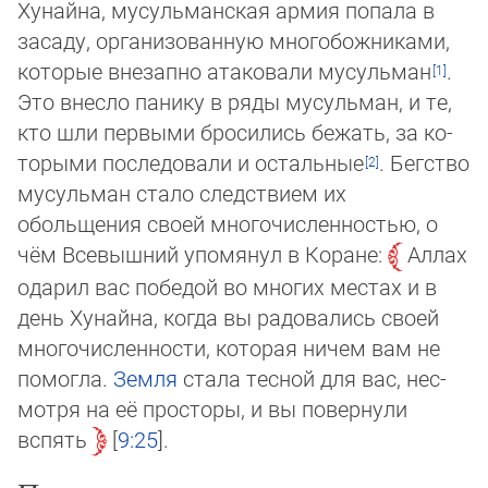
Хунайна, му­суль­ман­ская армия попала в
засаду, организованную многобожниками,
которые вне­зап­но атаковали мусульман
.
Это внесло панику в ряды мусульман, и те,
кто шли пер­вы­ми бросились бежать, за ко­
то­ры­ми последовали и остальные
. Бегство
мусульман стало следствием их
обольщения сво­ей многочисленностью, о
чём Все­выш­ний упо­мянул в Коране:
Аллах
одарил вас победой во многих местах и в
день Ху­най­на, когда вы радовались своей
мно­го­чис­лен­ности, которая ничем вам не
помогла.
Земля
стала тесной для вас, нес­
мот­ря на её просторы, и вы повернули
вспять
9:25
.