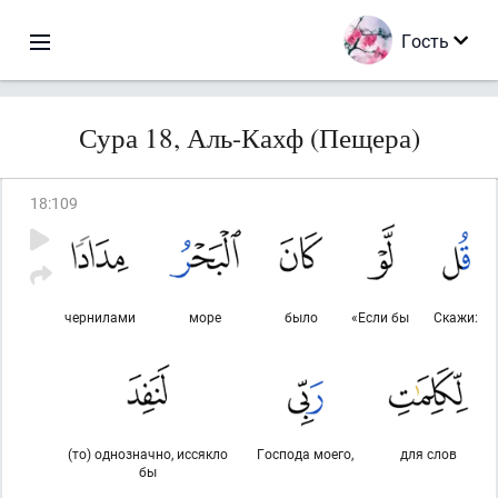
Гость
Сура 18, Аль-Кахф (Пещера)
18
:
109
чернилами
море
было
«Если бы
Скажи:
(то) однозначно, иссякло
Господа моего,
для слов
бы