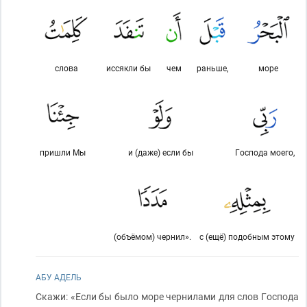
слова
иссякли бы
чем
раньше,
море
пришли Мы
и (даже) если бы
Господа моего,
(объёмом) чернил».
с (ещё) подобным этому
АБУ АДЕЛЬ
Скажи: «Если бы было море чернилами для слов Господа