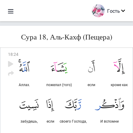
Гость
Сура 18, Аль-Кахф (Пещера)
18
:
24
Аллах.
пожелал (того)
если
кроме как
забудешь,
если
своего Господа,
И вспомни