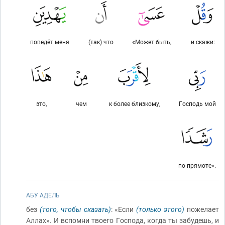
поведёт меня
(так) что
«Может быть,
и скажи:
это,
чем
к более близкому,
Господь мой
по прямоте».
АБУ АДЕЛЬ
без
(того, чтобы сказать)
: «Если
(только этого)
пожелает
Аллах». И вспомни твоего Господа, когда ты забудешь, и