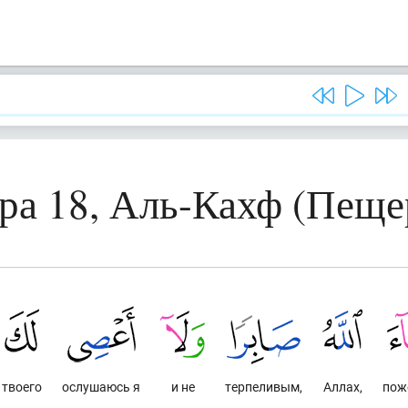
ра 18, Аль-Кахф (Пеще
твоего
ослушаюсь я
и не
терпеливым,
Аллах,
пож