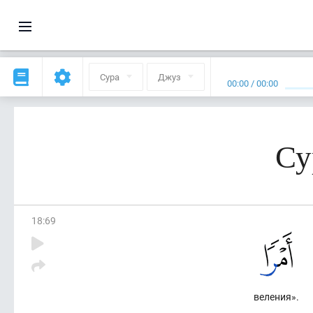
Сура
Джуз
00:00
/
00:00
Су
18
:
69
веления».