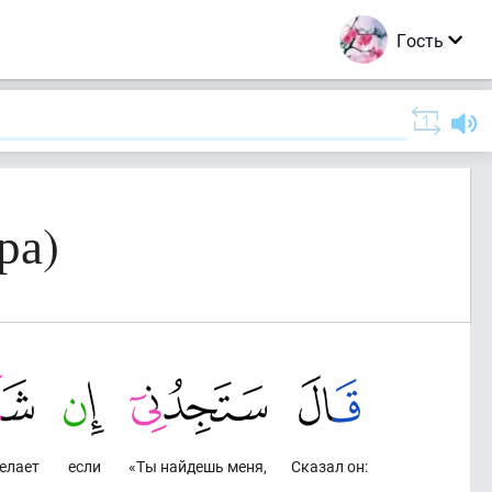
Гость
ра)
елает
если
«Ты найдешь меня,
Сказал он: