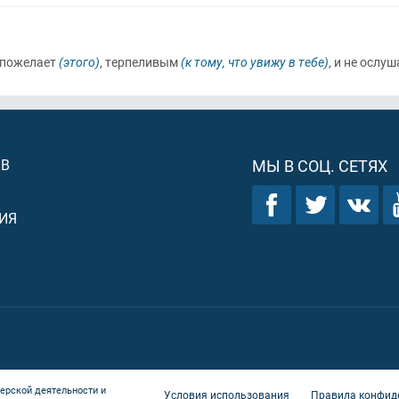
х пожелает
(этого)
, терпеливым
(к тому, что увижу в тебе)
, и не ослу
ОВ
МЫ В СОЦ. СЕТЯХ
ИЯ
ерской деятельности и
Условия использования
Правила конфид