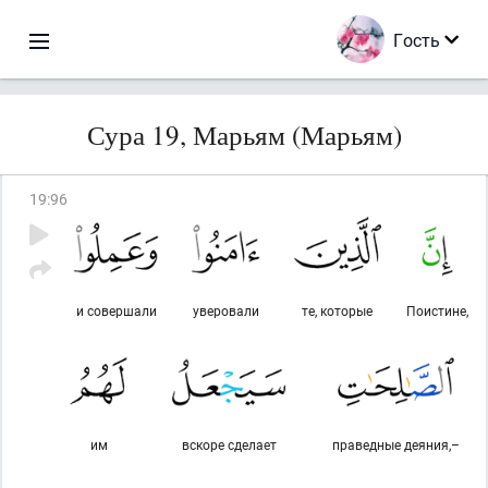
Гость
Сура 19, Марьям (Марьям)
19
:
96
и совершали
уверовали
те, которые
Поистине,
им
вскоре сделает
праведные деяния,–