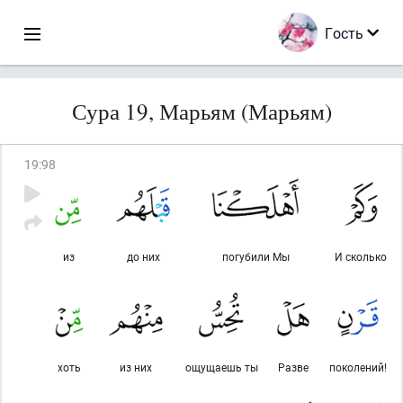
Гость
Сура 19, Марьям (Марьям)
19
:
98
из
до них
погубили Мы
И сколько
хоть
из них
ощущаешь ты
Разве
поколений!