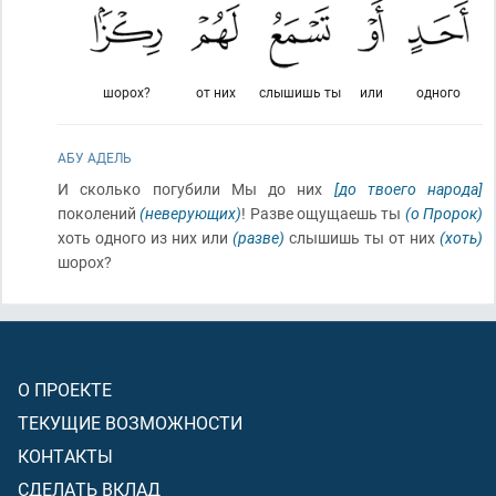
шорох?
от них
слышишь ты
или
одного
АБУ АДЕЛЬ
И сколько погубили Мы до них
[до твоего народа]
поколений
(неверующих)
! Разве ощущаешь ты
(о Пророк)
хоть одного из них или
(разве)
слышишь ты от них
(хоть)
шорох?
О ПРОЕКТЕ
ТЕКУЩИЕ ВОЗМОЖНОСТИ
КОНТАКТЫ
СДЕЛАТЬ ВКЛАД