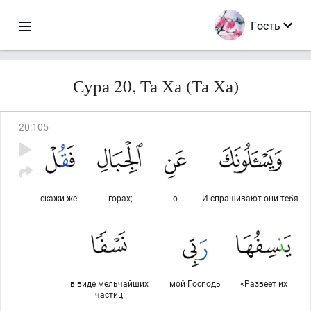
Гость
Сура 20, Та Ха (Та Ха)
20
:
105
скажи же:
горах;
о
И спрашивают они тебя
в виде мельчайших
мой Господь
«Развеет их
частиц