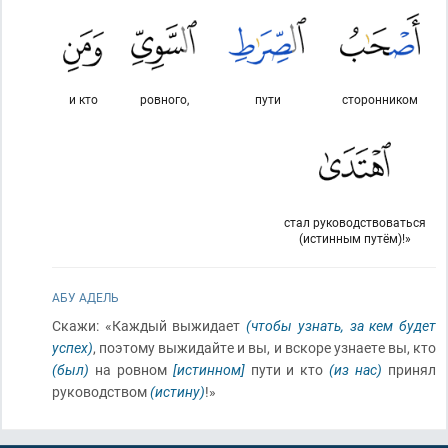
и кто
ровного,
пути
сторонником
стал руководствоваться
(истинным путём)!»
АБУ АДЕЛЬ
Скажи: «Каждый выжидает
(чтобы узнать, за кем будет
успех)
, поэтому выжидайте и вы, и вскоре узнаете вы, кто
(был)
на ровном
[истинном]
пути и кто
(из нас)
принял
руководством
(истину)
!»