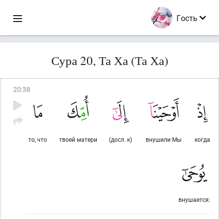
Гость
Сура 20, Та Ха (Та Ха)
20
:
38
то, что
твоей матери
(досл. к)
внушили Мы
когда
внушается: