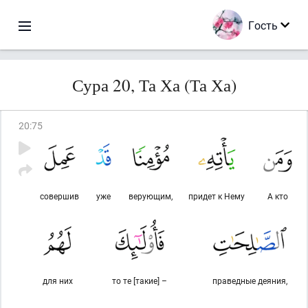
Гость
Сура 20, Та Ха (Та Ха)
20
:
75
совершив
уже
верующим,
придет к Нему
А кто
для них
то те [такие] –
праведные деяния,