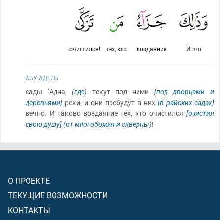
очистился!
тех, кто
воздаяние
И это
АБУ АДЕЛЬ
сады ‘Адна,
(где)
текут под ними
[под дворцами и
деревьями]
реки, и они пребудут в них
[в райских садах]
вечно. И таково воздаяние тех, кто очистился
[очистил
свою душу]
(от многобожия и скверны)
!
О ПРОЕКТЕ
ТЕКУЩИЕ ВОЗМОЖНОСТИ
КОНТАКТЫ