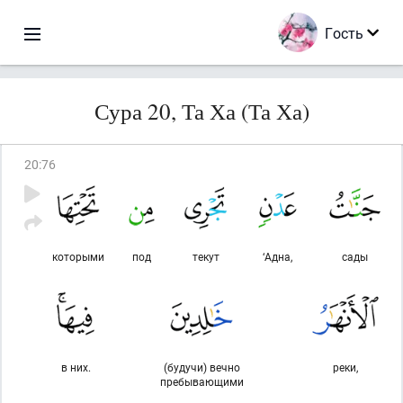
Гость
Сура 20, Та Ха (Та Ха)
20
:
76
которыми
под
текут
‘Адна,
сады
в них.
(будучи) вечно
реки,
пребывающими