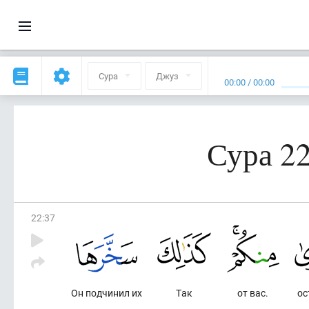
Сура
Джуз
00:00
/
00:00
Сура 2
22
:
37
Он подчинил их
Так
от вас.
ос