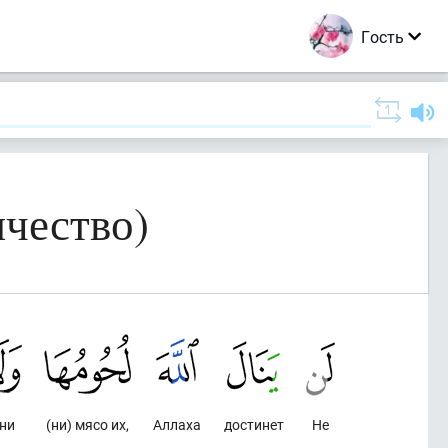
Гость
чество)
 ни
(ни) мясо их,
Аллаха
достинет
Не