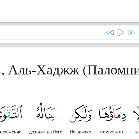
2, Аль-Хаджж (Паломни
тережение
доходит до Него
Но однако
их кровь их.
и