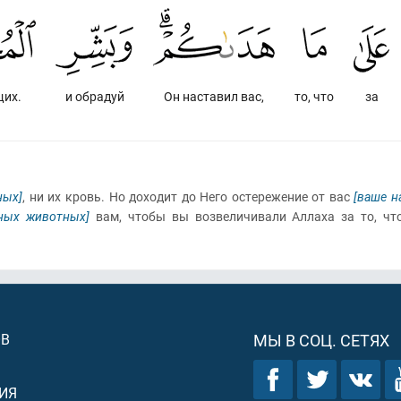
их.
и обрадуй
Он наставил вас,
то, что
за
ных]
, ни их кровь. Но доходит до Него остережение от вас
[ваше н
ных животных]
вам, чтобы вы возвеличивали Аллаха за то, чт
ОВ
МЫ В СОЦ. СЕТЯХ
ИЯ