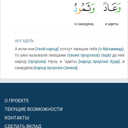
и самудяне,
и адиты
АБУ АДЕЛЬ
А если они
[твой народ]
сочтут лжецом тебя
(о Мухаммад)
,
то уже называли лжецами
(своих пророков)
(ещё)
до них
народ
(пророка)
Нуха, и ‘адиты
[народ пророка Худа]
, и
самудяне
[народ пророка Салиха]
,
О ПРОЕКТЕ
ТЕКУЩИЕ ВОЗМОЖНОСТИ
КОНТАКТЫ
СДЕЛАТЬ ВКЛАД