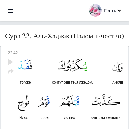
Гость
Сура 22, Аль-Хаджж (Паломничество)
22
:
42
то уже
сочтут они тебя лжецом,
А если
Нуха,
народ
до них
считали лжецами