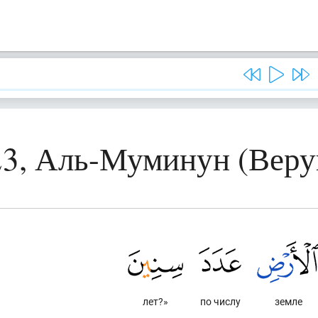
23, Аль-Муминун (Вер
лет?»
по числу
земле