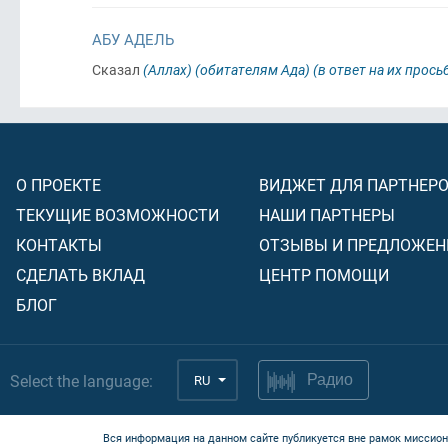
АБУ АДЕЛЬ
Сказал
(Аллах)
(обитателям Ада)
(в ответ на их прось
О ПРОЕКТЕ
ВИДЖЕТ ДЛЯ ПАРТНЕР
ТЕКУЩИЕ ВОЗМОЖНОСТИ
НАШИ ПАРТНЕРЫ
КОНТАКТЫ
ОТЗЫВЫ И ПРЕДЛОЖЕН
СДЕЛАТЬ ВКЛАД
ЦЕНТР ПОМОЩИ
БЛОГ
Select the language:
RU
Радио
Вся информация на данном сайте публикуется вне рамок миссион