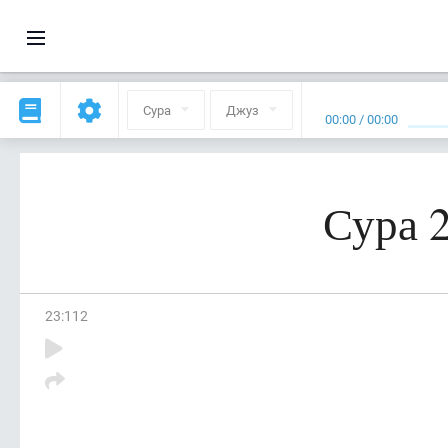
Сура
Джуз
00:00
/
00:00
Сура 
23
:
112