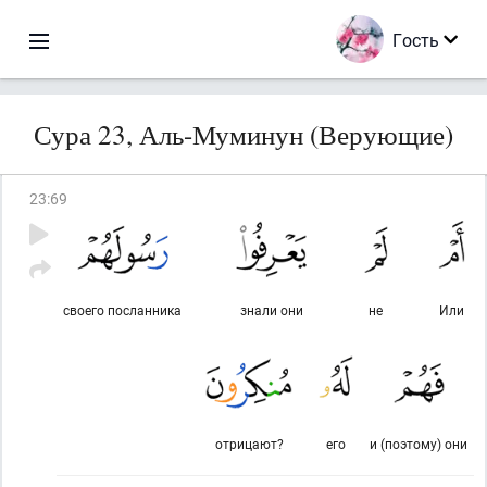
Гость
Сура 23, Аль-Муминун (Верующие)
23
:
69
своего посланника
знали они
не
Или
отрицают?
его
и (поэтому) они