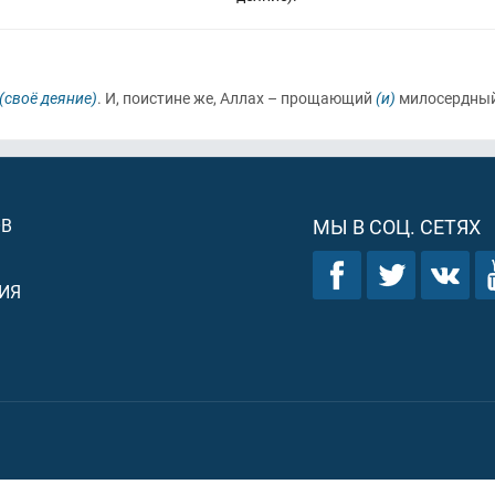
(своё деяние)
. И, поистине же, Аллах – прощающий
(и)
милосердный
ОВ
МЫ В СОЦ. СЕТЯХ
ИЯ