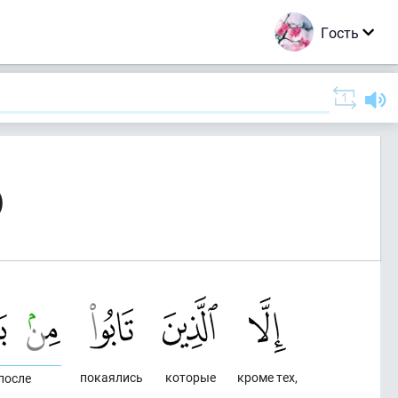
Гость
)
покаялись
которые
кроме тех,
после