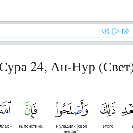
Сура 24, Ан-Нур (Свет
ллах –
И, поистине,
и уладили (своё
этого
деяние).