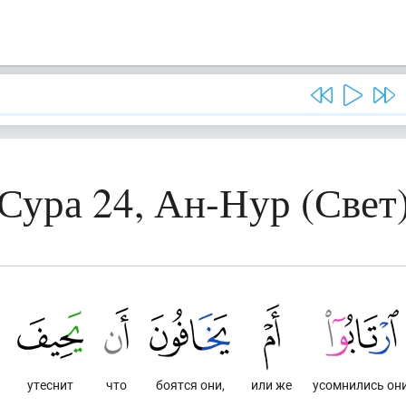
Сура 24, Ан-Нур (Свет
утеснит
что
боятся они,
или же
усомнились они