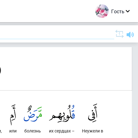
Гость
)
,
или
болезнь
их сердцах –
Неужели в