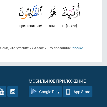
притеснители!
они,
те [такие] –
ся они, что утеснит их Аллах и Его посланник
(своим
МОБИЛЬНОЕ ПРИЛОЖЕНИЕ
Google Play
App Store