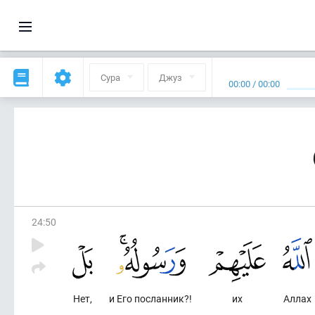
Сура
Джуз
00:00
/
00:00
24
:
50
Нет,
и Его посланник?!
их
Аллах