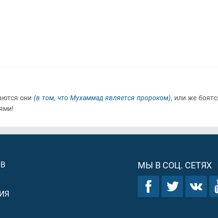
ваются они
(в том, что Мухаммад является пророком)
, или же боят
ями!
ОВ
МЫ В СОЦ. СЕТЯХ
ИЯ