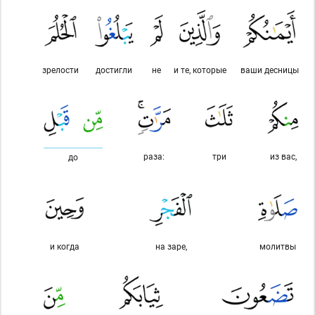
зрелости
достигли
не
и те, которые
ваши десницы
раза:
три
из вас,
до
и когда
на заре,
молитвы