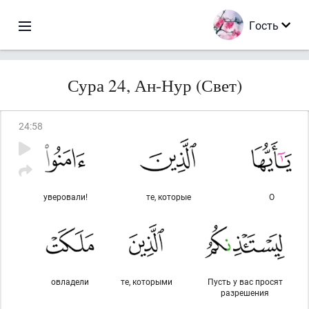
Гость
Сура 24, Ан-Нур (Свет)
24
:
58
уверовали!
те, которые
О
овладели
те, которыми
Пусть у вас просят
разрешения