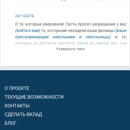
АБУ АДЕЛЬ
О те, которые уверовали! Пусть просят разрешения у вас
(войти к вам)
те, которыми овладели ваши десницы
[ваши
прислуживающие невольники и невольницы]
, и те,
которые не достигли зрелости
[дети]
из
(числа)
вас, три
Развернуть текст
раза: до утренней молитвы
(так как в это время вы
находитесь в своих постелях)
, и когда снимаете вы свои
одежды около полудня
(чтобы совершить дневной сон)
, и
после ночной молитвы. Три
(времени)
наготы
(есть)
у вас.
Нет ни на вас, ни на них греха после них
[вне этих трёх
промежутков]
:
(тогда)
заходите одни из вас к другим
(без
О ПРОЕКТЕ
разрешения)
(когда есть на это потребность)
. Так
[как
разъяснение данного положения]
разъясняет Аллах вам
ТЕКУЩИЕ ВОЗМОЖНОСТИ
знамения
[решения, доказательства и установления]
! И
КОНТАКТЫ
Аллах – знающий
(в чём благо для Его рабов)
(и)
мудрый
(в управлении ими)
!
СДЕЛАТЬ ВКЛАД
БЛОГ