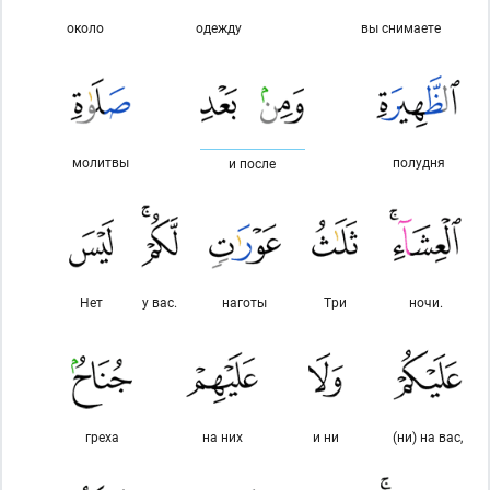
около
одежду
вы снимаете
молитвы
полудня
и после
Нет
у вас.
наготы
Три
ночи.
греха
на них
и ни
(ни) на вас,