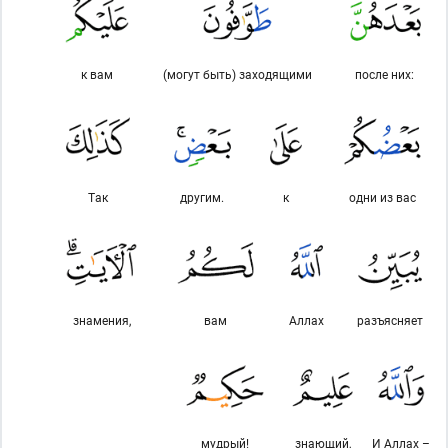
к вам
(могут быть) заходящими
после них:
Так
другим.
к
одни из вас
знамения,
вам
Аллах
разъясняет
мудрый!
знающий,
И Аллах –