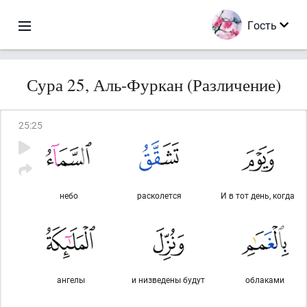
Гость
Сура 25, Аль-Фуркан (Различение)
25
:
25
небо
расколется
И в тот день, когда
ангелы
и низведены будут
облаками