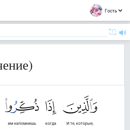
Гость
чение)
им напомнишь
когда
И те, которые,