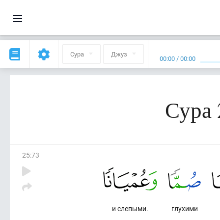
Сура
Джуз
00:00
/
00:00
Сура 
25
:
73
и слепыми.
глухими