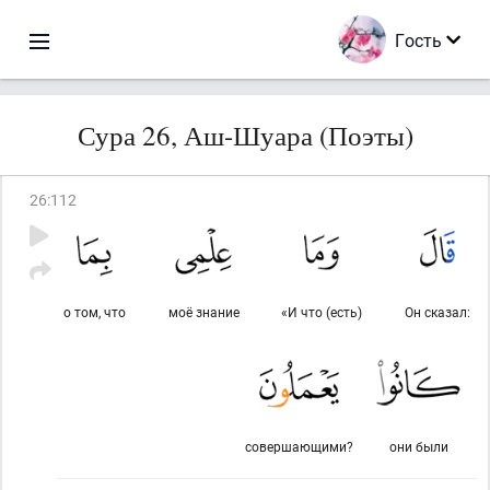
Гость
Сура 26, Аш-Шуара (Поэты)
26
:
112
о том, что
моё знание
«И что (есть)
Он сказал:
совершающими?
они были