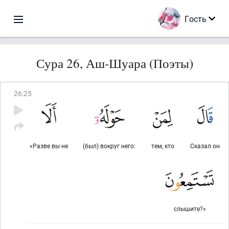
Гость
Сура 26, Аш-Шуара (Поэты)
26
:
25
«Разве вы не
(был) вокруг него:
тем, кто
Сказал он
слышите?»