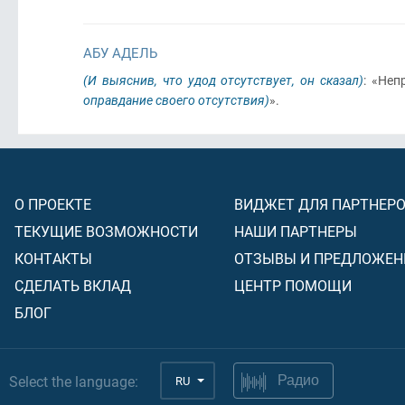
АБУ АДЕЛЬ
(И выяснив, что удод отсутствует, он сказал)
: «Не
оправдание своего отсутствия)
».
О ПРОЕКТЕ
ВИДЖЕТ ДЛЯ ПАРТНЕР
ТЕКУЩИЕ ВОЗМОЖНОСТИ
НАШИ ПАРТНЕРЫ
КОНТАКТЫ
ОТЗЫВЫ И ПРЕДЛОЖЕН
СДЕЛАТЬ ВКЛАД
ЦЕНТР ПОМОЩИ
БЛОГ
Select the language:
RU
Радио