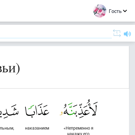
Гость
вьи)
льным,
наказанием
«Непременно я
накажу его