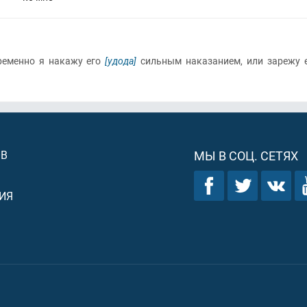
пременно я накажу его
[удода]
сильным наказанием, или зарежу е
ОВ
МЫ В СОЦ. СЕТЯХ
ИЯ