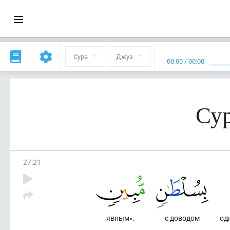
Сура
Джуз
00:00
/
00:00
Сур
27
:
21
явным».
с доводом
од