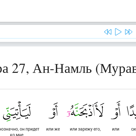
а 27, Ан-Намль (Мура
нозначно, он придет
или же
или зарежу его,
или
си
ко мне