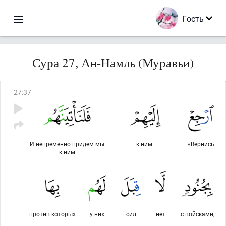
Гость
Сура 27, Ан-Намль (Муравьи)
27
:
37
И непременно придем мы
к ним.
«Вернись
к ним
против которых
у них
сил
нет
с войсками,