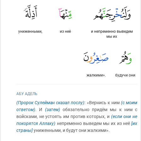
униженными,
из неё
и непременно выведем
мы их
жалкими».
будучи они
АБУ АДЕЛЬ
(Пророк Сулейман сказал послу)
: «Вернись к ним
(с моим
ответом)
. И
(затем)
обязательно придём мы к ним с
войсками, не устоять им против которых, и
(если они не
покорятся Аллаху)
непременно выведем мы их из неё
[их
страны]
униженными, и будут они жалкими».