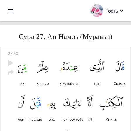
Гость
Сура 27, Ан-Намль (Муравьи)
27
:
40
из
знание
у которого
тот,
Сказал
чем
прежде
его,
принесу тебе
«Я
Книги: