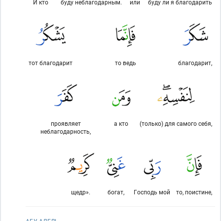
И кто
буду неблагодарным.
или
буду ли я благодарить
тот благодарит
то ведь
благодарит,
проявляет
а кто
(только) для самого себя,
неблагодарность,
щедр».
богат,
Господь мой
то, поистине,