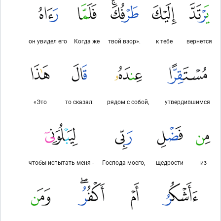
он увидел его
Когда же
твой взор».
к тебе
вернется
«Это
то сказал:
рядом с собой,
утвердившимся
чтобы испытать меня -
Господа моего,
щедрости
из