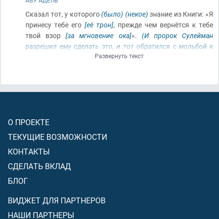
АБУ АДЕЛЬ
Сказал тот, у которого
(было)
(некое)
знание из Книги: «Я
принесу тебе его
[её трон]
, прежде чем вернётся к тебе
твой взор
[за мгновение ока]
».
(И пророк Сулейман
разрешил ему сделать это, и тот обратился с мольбой к
Развернуть текст
Аллаху)
. Когда же он
[пророк Сулейман]
увидел его
[трон]
утвердившимся рядом с собой, сказал: «Это – из
щедрости Господа моего, чтобы испытать меня – буду ли
я благодарить
(Его)
или буду неблагодарным. И кто
благодарит
(Аллаха)
, то ведь благодарит он для самого
себя, а кто проявляет неблагодарность, то, поистине,
О ПРОЕКТЕ
Господь мой богат
(и)
щедр».
ТЕКУЩИЕ ВОЗМОЖНОСТИ
КОНТАКТЫ
СДЕЛАТЬ ВКЛАД
БЛОГ
ВИДЖЕТ ДЛЯ ПАРТНЕРОВ
НАШИ ПАРТНЕРЫ