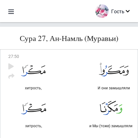
Гость
Сура 27, Ан-Намль (Муравьи)
27
:
50
хитрость,
И они замышляли
хитрость,
и Мы (тоже) замышляли