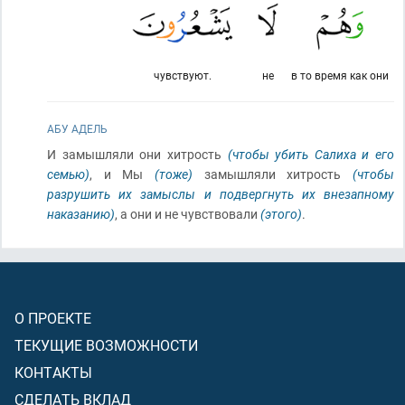
чувствуют.
не
в то время как они
АБУ АДЕЛЬ
И замышляли они хитрость
(чтобы убить Салиха и его
семью)
, и Мы
(тоже)
замышляли хитрость
(чтобы
разрушить их замыслы и подвергнуть их внезапному
наказанию)
, а они и не чувствовали
(этого)
.
О ПРОЕКТЕ
ТЕКУЩИЕ ВОЗМОЖНОСТИ
КОНТАКТЫ
СДЕЛАТЬ ВКЛАД