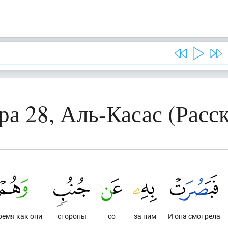
ра 28, Аль-Касас (Расск
время как они
стороны
со
за ним
И она смотрела