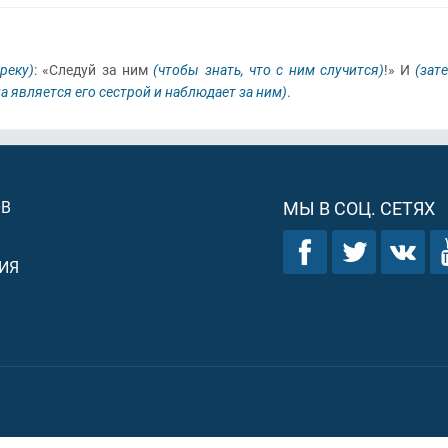
реку)
: «Следуй за ним
(чтобы знать, что с ним случится)
!» И
(зат
на является его сестрой и наблюдает за ним)
.
ОВ
МЫ В СОЦ. СЕТЯХ
ИЯ