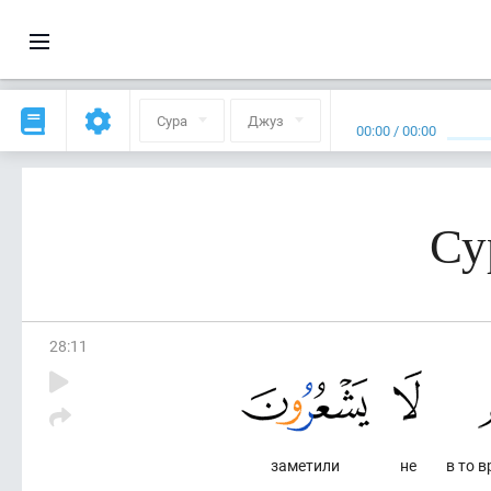
Сура
Джуз
00:00
/
00:00
Су
28
:
11
заметили
не
в то 