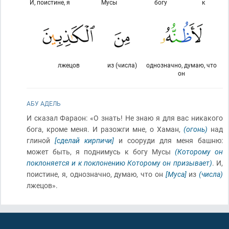
И, поистине, я
Мусы
богу
к
лжецов
из (числа)
однозначно, думаю, что
он
АБУ АДЕЛЬ
И сказал Фараон: «О знать! Не знаю я для вас никакого
бога, кроме меня. И разожги мне, о Хаман,
(огонь)
над
глиной
[сделай кирпичи]
и сооруди для меня башню:
может быть, я поднимусь к богу Мусы
(Которому он
поклоняется и к поклонению Которому он призывает)
. И,
поистине, я, однозначно, думаю, что он
[Муса]
из
(числа)
лжецов».