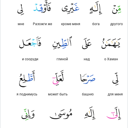
мне
Разожги же
кроме меня
бога
другого
и сооруди
глиной
над
о Хаман
я поднимусь
может быть
башню
для меня