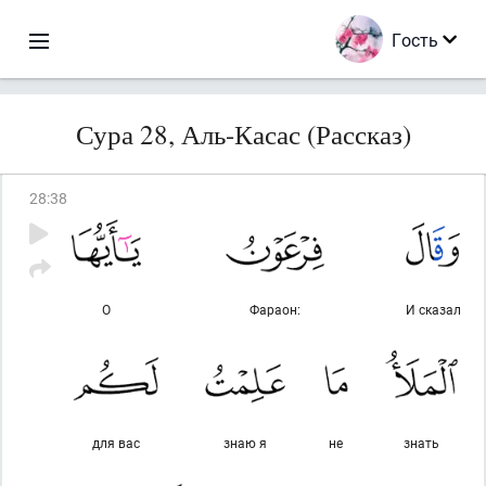
Гость
Сура 28, Аль-Касас (Рассказ)
28
:
38
О
Фараон:
И сказал
для вас
знаю я
не
знать