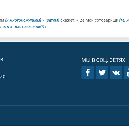
им
[к многобожникам]
и
(затем)
скажет: «Где Мои сотоварищи
[те,
нить от вас наказание?)
»
ОВ
МЫ В СОЦ. СЕТЯХ
ИЯ