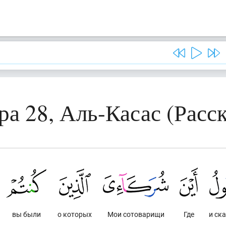
ра 28, Аль-Касас (Расск
вы были
о которых
Мои сотоварищи
Где
и ск