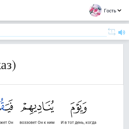
Гость
аз)
ажет Он
воззовет Он к ним
И в тот день, когда