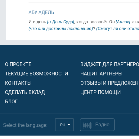
АБУ АДЕЛЬ
И в день
[в День Суда]
, когда воззовёт Он
[Аллах]
к н
(что они достойны поклонения)
?
(Смогут ли они откло
О ПРОЕКТЕ
ВИДЖЕТ ДЛЯ ПАРТНЕР
ТЕКУЩИЕ ВОЗМОЖНОСТИ
НАШИ ПАРТНЕРЫ
КОНТАКТЫ
ОТЗЫВЫ И ПРЕДЛОЖЕН
СДЕЛАТЬ ВКЛАД
ЦЕНТР ПОМОЩИ
БЛОГ
Select the language:
RU
Радио