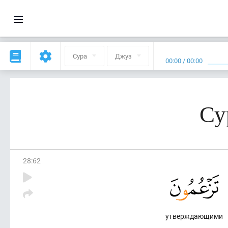
Сура
Джуз
00:00
/
00:00
Су
28
:
62
утверждающими