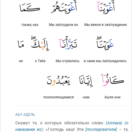
также, как
Мы заблудили их
Мы ввели в заблуждение
не
к Тебе
Мы отреклись
и сами мы заблуждались
поклоняющимися
нам
были они
АБУ АДЕЛЬ
Скажут те, о которых обязательно слово
(Аллаха)
(о
наказании их)
: «Господь наш! Эти
[последователи]
– те,