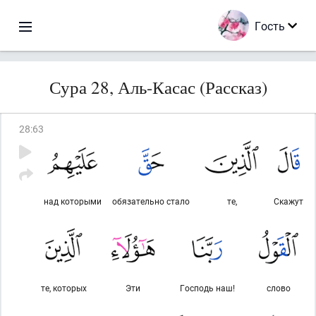
Гость
Сура 28, Аль-Касас (Рассказ)
28
:
63
над которыми
обязательно стало
те,
Скажут
те, которых
Эти
Господь наш!
слово