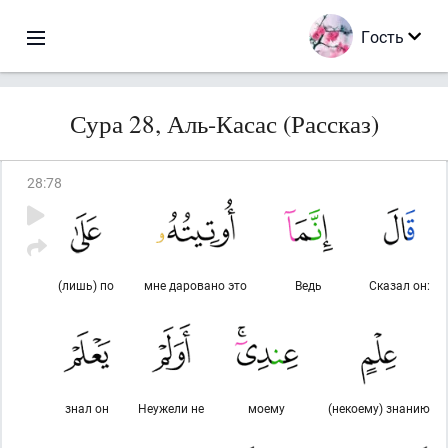
Гость
Сура 28, Аль-Касас (Рассказ)
28
:
78
(лишь) по
мне даровано это
Ведь
Сказал он:
знал он
Неужели не
моему
(некоему) знанию