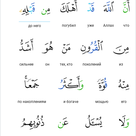
погубил
уже
Аллах
что
до него
сильнее
он
тех, кто
поколений
из
по накоплениям
и богаче
мощью
его