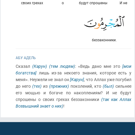
своих грехах
о
будут спрошены
И не
беззаконники.
АБУ АДЕЛЬ
Сказал
(Карун)
(тем людям)
: «Ведь дано мне это
[мои
богатства]
лишь из-за некоего знания, которое есть у
меня». Неужели не знал он
[Карун]
, что Аллах уже погубил
до него
(тех)
из
(прежних)
поколений, кто
(был)
сильнее
его мощью и богаче по накоплениям? И не будут
спрошены о своих грехах беззаконники
(так как Аллах
Всевышний знает о них)
!