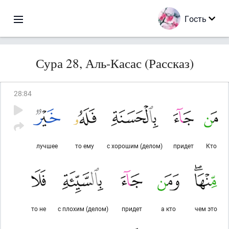
Гость
Сура 28, Аль-Касас (Рассказ)
28
:
84
лучшее
то ему
с хорошим (делом)
придет
Кто
то не
с плохим (делом)
придет
а кто
чем это