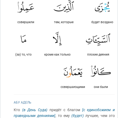
совершили
тем, которые
будет воздано
(за) то, что
кроме как только
плохие деяния
совершающими
они были
АБУ АДЕЛЬ
Кто
(в День Суда)
придёт с благом
[с единобожием и
праведными деяниями]
, то ему
(будет)
лучшее, чем это