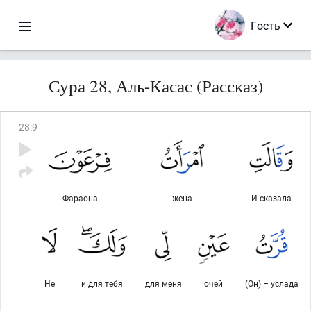
Гость
Сура 28, Аль-Касас (Рассказ)
28
:
9
Фараона
жена
И сказала
Не
и для тебя
для меня
очей
(Он) – услада