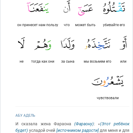
он принесет нам пользу
что
может быть
убивайте его
не
тогда как они
за сына
мы возьмем его
или
чувствовали
АБУ АДЕЛЬ
И сказала жена Фараона
(Фараону)
: «
(Этот ребёнок
будет)
усладой очей
[источником радости]
для меня и для